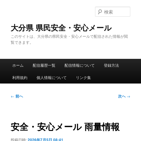
メ
イ
検
ン
索
コ
大分県 県民安全・安心メール
ン
このサイトは、大分県の県民安全・安心メールで配信された情報が閲
テ
覧できます。
ン
ツ
へ
メ
移
ホーム
配信履歴一覧
配信情報について
登録方法
イ
動
ン
利用規約
個人情報について
リンク集
メ
ニ
ュ
投
←
前へ
次へ
→
ー
稿
ナ
ビ
ゲ
安全・安心メール 雨量情報
ー
シ
投稿日時:
2026年7月5日 08:41