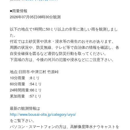
ョ
ン
■雨量情報
2026年07月05日08時30分観測
以下の地点で1時間に50ミリ以上の非常に激しい雨を観測しまし
た。
付近では土砂災害や洪水・浸水等の発生のおそれがあります。
周囲の状況や、防災無線、テレビ等で自治体の情報を確認し、各
自安全確保を図るなど適切な防災行動を取ってください。
下流域の方は、今後の河川の氾濫や浸水などにご注意下さい。
地点:日田市-中津江村 竹原峠
10分雨量 :8ミリ
60分雨量 :54ミリ
24時間雨量:66ミリ
累加雨量 :57ミリ
最新の観測情報は
http://www.bousai-oita.jp/category/uryo/
をご覧下さい。
パソコン・スマートフォンの方は、高解像度降水ナウキャストを