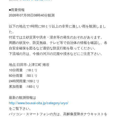
ョ
ン
■雨量情報
2026年07月05日08時40分観測
以下の地点で1時間に50ミリ以上の非常に激しい雨を観測しまし
た。
付近では土砂災害や洪水・浸水等の発生のおそれがあります。
周囲の状況や、防災無線、テレビ等で自治体の情報を確認し、各
自安全確保を図るなど適切な防災行動を取ってください。
下流域の方は、今後の河川の氾濫や浸水などにご注意下さい。
地点:日田市-上津江町 雉谷
10分雨量 :18ミリ
60分雨量 :50ミリ
24時間雨量:109ミリ
累加雨量 :183ミリ
最新の観測情報は
http://www.bousai-oita.jp/category/uryo/
をご覧下さい。
パソコン・スマートフォンの方は、高解像度降水ナウキャストを