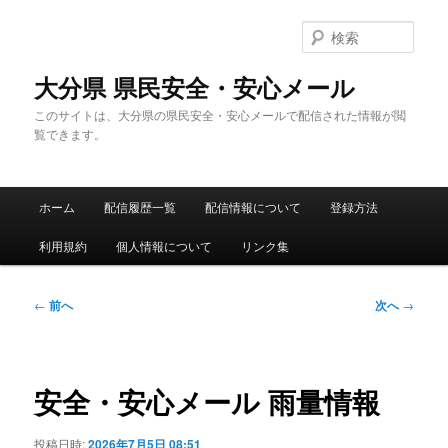
メ
イ
検
ン
索
コ
大分県 県民安全・安心メール
ン
このサイトは、大分県の県民安全・安心メールで配信された情報が閲
テ
覧できます。
ン
ツ
へ
メ
移
ホーム
配信履歴一覧
配信情報について
登録方法
イ
動
ン
利用規約
個人情報について
リンク集
メ
ニ
ュ
投
←
前へ
次へ
→
ー
稿
ナ
ビ
ゲ
安全・安心メール 雨量情報
ー
シ
投稿日時:
2026年7月5日 08:51