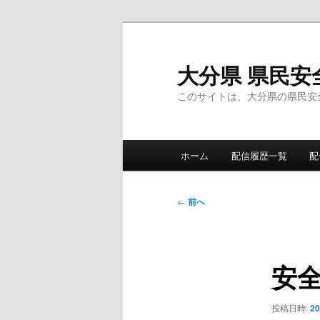
メ
イ
ン
大分県 県民安
コ
このサイトは、大分県の県民安
ン
テ
ン
メ
ツ
ホーム
配信履歴一覧
配
イ
へ
ン
移
メ
投
動
←
前へ
ニ
稿
ュ
ナ
ー
ビ
安
ゲ
ー
シ
投稿日時:
2