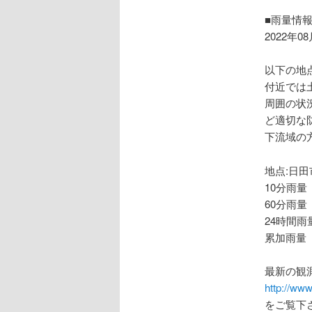
ョ
ン
■雨量情
2022年0
以下の地
付近では
周囲の状
ど適切な
下流域の
地点:日田
10分雨量
60分雨量
24時間雨
累加雨量 
最新の観
http://www
をご覧下