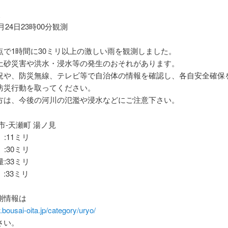
報
8月24日23時00分観測
点で1時間に30ミリ以上の激しい雨を観測しました。
土砂災害や洪水・浸水等の発生のおそれがあります。
況や、防災無線、テレビ等で自治体の情報を確認し、各自安全確保
防災行動を取ってください。
方は、今後の河川の氾濫や浸水などにご注意下さい。
市-天瀬町 湯ノ見
 :11ミリ
 :30ミリ
量:33ミリ
:33ミリ
測情報は
.bousai-oita.jp/category/uryo/
さい。