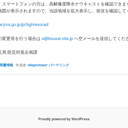
・スマートフォンの方は、高解像度降水ナウキャストを確認できま
地図が表示されますので、当該地域を拡大表示し、状況を確認して
w.jma.go.jp/jp/highresorad/
の変更等を行う場合は
e@bousai-oita.jp
へ空メールを送信してくだ
災局 防災対策企画課
雨量情報
作成者:
oitaprefuser
パーマリンク
Proudly powered by WordPress