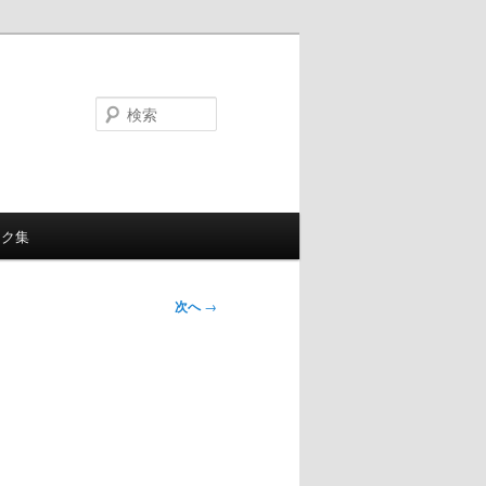
検
索
ンク集
次へ
→