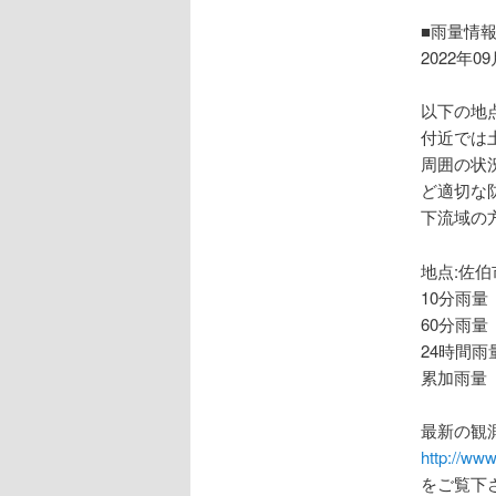
ョ
ン
■雨量情
2022年0
以下の地
付近では
周囲の状
ど適切な
下流域の
地点:佐伯
10分雨量
60分雨量
24時間雨量
累加雨量 
最新の観
http://www
をご覧下