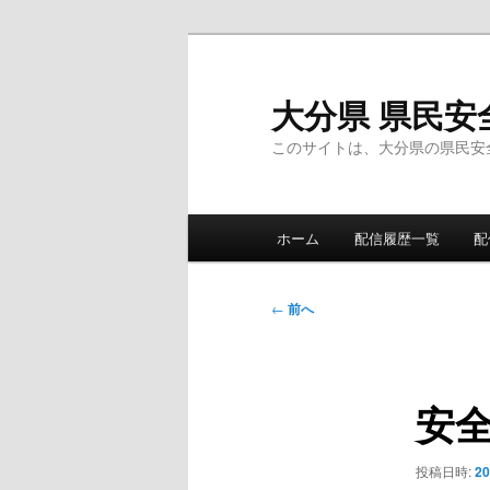
メ
イ
ン
大分県 県民安
コ
このサイトは、大分県の県民安
ン
テ
ン
メ
ツ
ホーム
配信履歴一覧
配
イ
へ
ン
移
メ
投
動
←
前へ
ニ
稿
ュ
ナ
ー
ビ
安
ゲ
ー
シ
投稿日時:
2