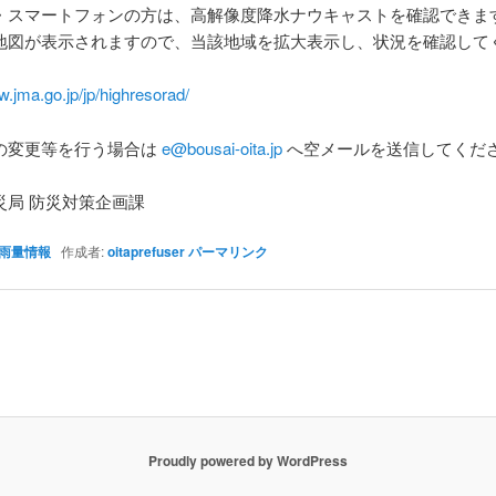
・スマートフォンの方は、高解像度降水ナウキャストを確認できま
地図が表示されますので、当該地域を拡大表示し、状況を確認して
w.jma.go.jp/jp/highresorad/
の変更等を行う場合は
e@bousai-oita.jp
へ空メールを送信してくだ
災局 防災対策企画課
雨量情報
作成者:
oitaprefuser
パーマリンク
Proudly powered by WordPress