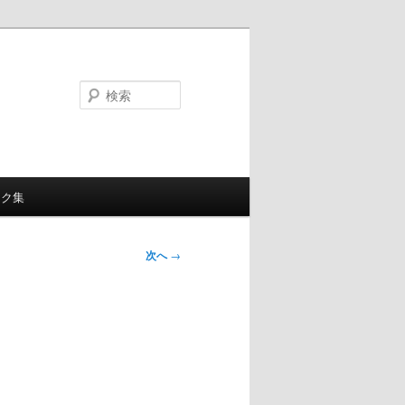
検
索
ンク集
次へ
→