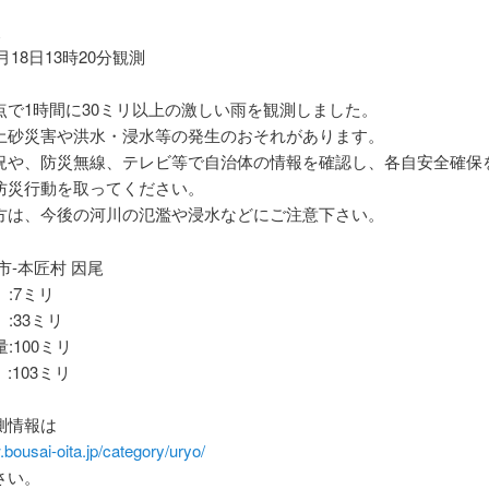
報
9月18日13時20分観測
点で1時間に30ミリ以上の激しい雨を観測しました。
土砂災害や洪水・浸水等の発生のおそれがあります。
況や、防災無線、テレビ等で自治体の情報を確認し、各自安全確保
防災行動を取ってください。
方は、今後の河川の氾濫や浸水などにご注意下さい。
市-本匠村 因尾
 :7ミリ
 :33ミリ
:100ミリ
:103ミリ
測情報は
.bousai-oita.jp/category/uryo/
さい。