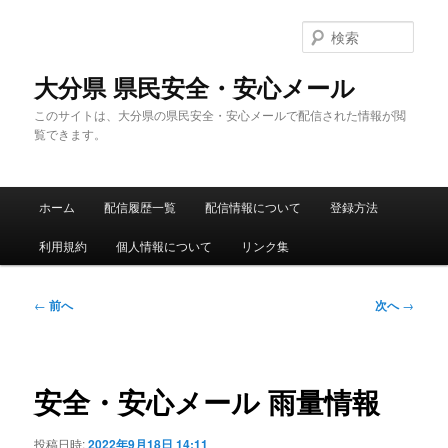
メ
イ
検
ン
索
コ
大分県 県民安全・安心メール
ン
このサイトは、大分県の県民安全・安心メールで配信された情報が閲
テ
覧できます。
ン
ツ
へ
メ
移
ホーム
配信履歴一覧
配信情報について
登録方法
イ
動
ン
利用規約
個人情報について
リンク集
メ
ニ
ュ
投
←
前へ
次へ
→
ー
稿
ナ
ビ
ゲ
安全・安心メール 雨量情報
ー
シ
投稿日時:
2022年9月18日 14:11