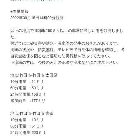
ョ
ン
■雨量情報
2022年09月18日14時00分観測
以下の地点で1時間に50ミリ以上の非常に激しい雨を観測しまし
た。
付近では土砂災害や洪水・浸水等の発生のおそれがあります。
周囲の状況や、防災無線、テレビ等で自治体の情報を確認し、各
自安全確保を図るなど適切な防災行動を取ってください。
下流域の方は、今後の河川の氾濫や浸水などにご注意下さい。
地点:竹田市-竹田市 太田原
10分雨量 :11ミリ
60分雨量 :53ミリ
24時間雨量:156ミリ
累加雨量 :177ミリ
地点:竹田市-竹田市 宮砥
10分雨量 :10ミリ
60分雨量 :51ミリ
24時間雨量:220ミリ