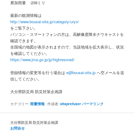
累加雨量 :239ミリ
最新の観測情報は
http://www.bousai-oita.jp/category/uryo/
をご覧下さい。
パソコン・スマートフォンの方は、高解像度降水ナウキャストを
確認できます。
全国域の地図が表示されますので、当該地域を拡大表示し、状況
を確認してください。
https://www.jma.go.jp/jp/highresorad/
登録情報の変更等を行う場合は
e@bousai-oita.jp
へ空メールを送
信してください。
大分県防災局 防災対策企画課
カテゴリー:
雨量情報
作成者:
oitaprefuser
パーマリンク
大分県防災局 防災対策企画課
お問合せ