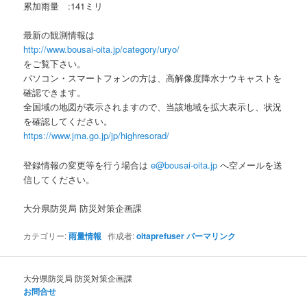
累加雨量 :141ミリ
最新の観測情報は
http://www.bousai-oita.jp/category/uryo/
をご覧下さい。
パソコン・スマートフォンの方は、高解像度降水ナウキャストを
確認できます。
全国域の地図が表示されますので、当該地域を拡大表示し、状況
を確認してください。
https://www.jma.go.jp/jp/highresorad/
登録情報の変更等を行う場合は
e@bousai-oita.jp
へ空メールを送
信してください。
大分県防災局 防災対策企画課
カテゴリー:
雨量情報
作成者:
oitaprefuser
パーマリンク
大分県防災局 防災対策企画課
お問合せ