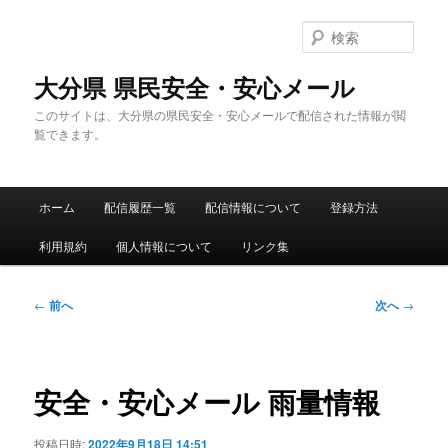
メ
イ
検
ン
索
コ
大分県 県民安全・安心メール
ン
このサイトは、大分県の県民安全・安心メールで配信された情報が閲
テ
覧できます。
ン
ツ
へ
メ
移
ホーム
配信履歴一覧
配信情報について
登録方法
イ
動
ン
利用規約
個人情報について
リンク集
メ
ニ
ュ
投
←
前へ
次へ
→
ー
稿
ナ
ビ
ゲ
安全・安心メール 雨量情報
ー
シ
投稿日時:
2022年9月18日 14:51