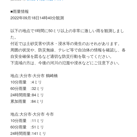
ョ
ン
■雨量情報
2022年09月18日14時40分観測
以下の地点で1時間に50ミリ以上の非常に激しい雨を観測しまし
た。
付近では土砂災害や洪水・浸水等の発生のおそれがあります。
周囲の状況や、防災無線、テレビ等で自治体の情報を確認し、各
自安全確保を図るなど適切な防災行動を取ってください。
下流域の方は、今後の河川の氾濫や浸水などにご注意下さい。
地点:大分市-大分市 鶴崎橋
10分雨量 :4ミリ
60分雨量 :32ミリ
24時間雨量:84ミリ
累加雨量 :84ミリ
地点:大分市-大分市 今市
10分雨量 :11ミリ
60分雨量 :51ミリ
24時間雨量:141ミリ