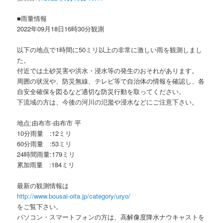
ョ
ン
■雨量情報
2022年09月18日16時30分観測
以下の地点で1時間に50ミリ以上の非常に激しい雨を観測しまし
た。
付近では土砂災害や洪水・浸水等の発生のおそれがあります。
周囲の状況や、防災無線、テレビ等で自治体の情報を確認し、各
自安全確保を図るなど適切な防災行動を取ってください。
下流域の方は、今後の河川の氾濫や浸水などにご注意下さい。
地点:由布市-由布市 平
10分雨量 :12ミリ
60分雨量 :53ミリ
24時間雨量:179ミリ
累加雨量 :184ミリ
最新の観測情報は
http://www.bousai-oita.jp/category/uryo/
をご覧下さい。
パソコン・スマートフォンの方は、高解像度降水ナウキャストを