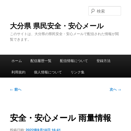
メ
イ
検
ン
索
コ
大分県 県民安全・安心メール
ン
このサイトは、大分県の県民安全・安心メールで配信された情報が閲
テ
覧できます。
ン
ツ
へ
メ
移
ホーム
配信履歴一覧
配信情報について
登録方法
イ
動
ン
利用規約
個人情報について
リンク集
メ
ニ
ュ
投
←
前へ
次へ
→
ー
稿
ナ
ビ
ゲ
安全・安心メール 雨量情報
ー
シ
投稿日時:
2022年9月18日 16:41