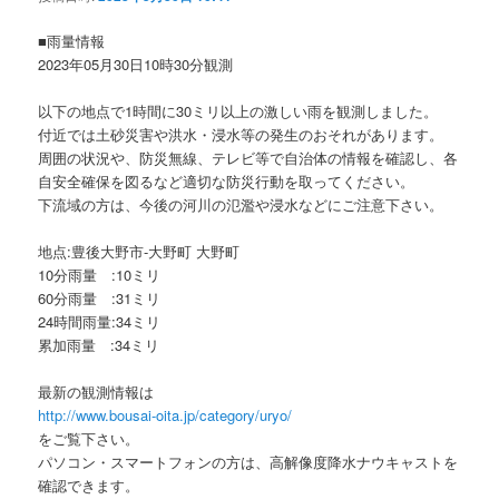
ョ
ン
■雨量情報
2023年05月30日10時30分観測
以下の地点で1時間に30ミリ以上の激しい雨を観測しました。
付近では土砂災害や洪水・浸水等の発生のおそれがあります。
周囲の状況や、防災無線、テレビ等で自治体の情報を確認し、各
自安全確保を図るなど適切な防災行動を取ってください。
下流域の方は、今後の河川の氾濫や浸水などにご注意下さい。
地点:豊後大野市-大野町 大野町
10分雨量 :10ミリ
60分雨量 :31ミリ
24時間雨量:34ミリ
累加雨量 :34ミリ
最新の観測情報は
http://www.bousai-oita.jp/category/uryo/
をご覧下さい。
パソコン・スマートフォンの方は、高解像度降水ナウキャストを
確認できます。