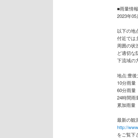
ョ
ン
■雨量情
2023年0
以下の地
付近では
周囲の状
ど適切な
下流域の
地点:豊後
10分雨量
60分雨量
24時間雨
累加雨量 
最新の観
http://www
をご覧下