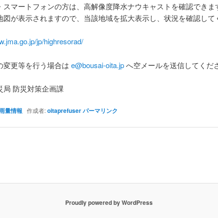
・スマートフォンの方は、高解像度降水ナウキャストを確認できま
地図が表示されますので、当該地域を拡大表示し、状況を確認して
w.jma.go.jp/jp/highresorad/
の変更等を行う場合は
e@bousai-oita.jp
へ空メールを送信してくだ
災局 防災対策企画課
雨量情報
作成者:
oitaprefuser
パーマリンク
Proudly powered by WordPress