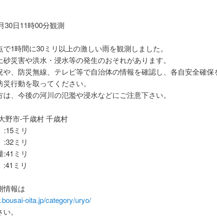
報
5月30日11時00分観測
点で1時間に30ミリ以上の激しい雨を観測しました。
土砂災害や洪水・浸水等の発生のおそれがあります。
況や、防災無線、テレビ等で自治体の情報を確認し、各自安全確保
防災行動を取ってください。
方は、今後の河川の氾濫や浸水などにご注意下さい。
大野市-千歳村 千歳村
 :15ミリ
 :32ミリ
量:41ミリ
:41ミリ
測情報は
.bousai-oita.jp/category/uryo/
さい。