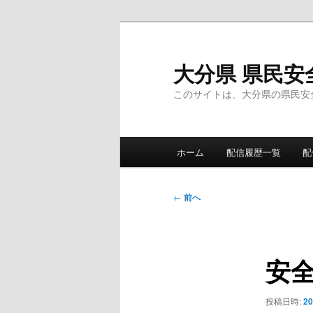
メ
イ
ン
大分県 県民安
コ
このサイトは、大分県の県民安
ン
テ
ン
メ
ツ
ホーム
配信履歴一覧
配
イ
へ
ン
移
メ
投
動
←
前へ
ニ
稿
ュ
ナ
ー
ビ
安
ゲ
ー
シ
投稿日時:
2