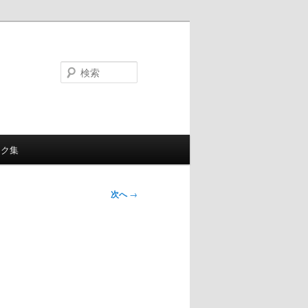
検
索
ンク集
次へ
→