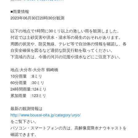
ョ
ン
■雨量情報
2023年06月30日20時30分観測
以下の地点で1時間に30ミリ以上の激しい雨を観測しました。
付近では土砂災害や洪水・浸水等の発生のおそれがあります。
周囲の状況や、防災無線、テレビ等で自治体の情報を確認し、各
自安全確保を図るなど適切な防災行動を取ってください。
下流域の方は、今後の河川の氾濫や浸水などにご注意下さい。
地点:大分市-大分市 鶴崎橋
10分雨量 :8ミリ
60分雨量 :30ミリ
24時間雨量:124ミリ
累加雨量 :123ミリ
最新の観測情報は
http://www.bousai-oita.jp/category/uryo/
をご覧下さい。
パソコン・スマートフォンの方は、高解像度降水ナウキャストを
確認できます。