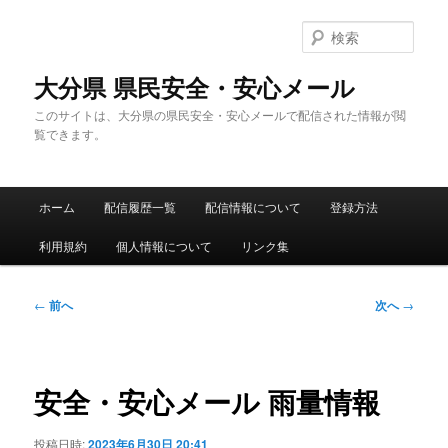
メ
イ
検
ン
索
コ
大分県 県民安全・安心メール
ン
このサイトは、大分県の県民安全・安心メールで配信された情報が閲
テ
覧できます。
ン
ツ
へ
メ
移
ホーム
配信履歴一覧
配信情報について
登録方法
イ
動
ン
利用規約
個人情報について
リンク集
メ
ニ
ュ
投
←
前へ
次へ
→
ー
稿
ナ
ビ
ゲ
安全・安心メール 雨量情報
ー
シ
投稿日時:
2023年6月30日 20:41