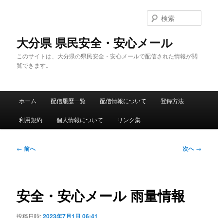
メ
イ
検
ン
索
コ
大分県 県民安全・安心メール
ン
このサイトは、大分県の県民安全・安心メールで配信された情報が閲
テ
覧できます。
ン
ツ
へ
メ
移
ホーム
配信履歴一覧
配信情報について
登録方法
イ
動
ン
利用規約
個人情報について
リンク集
メ
ニ
ュ
投
←
前へ
次へ
→
ー
稿
ナ
ビ
ゲ
安全・安心メール 雨量情報
ー
シ
投稿日時:
2023年7月1日 06:41