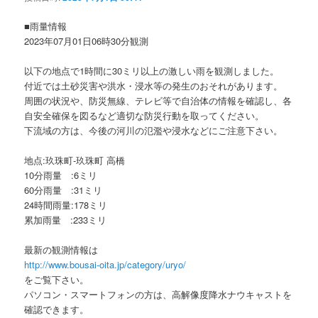
ョ
ン
■雨量情報
2023年07月01日06時30分観測
以下の地点で1時間に30ミリ以上の激しい雨を観測しました。
付近では土砂災害や洪水・浸水等の発生のおそれがあります。
周囲の状況や、防災無線、テレビ等で自治体の情報を確認し、各
自安全確保を図るなど適切な防災行動を取ってください。
下流域の方は、今後の河川の氾濫や浸水などにご注意下さい。
地点:玖珠町-玖珠町 高橋
10分雨量 :6ミリ
60分雨量 :31ミリ
24時間雨量:178ミリ
累加雨量 :233ミリ
最新の観測情報は
http://www.bousai-oita.jp/category/uryo/
をご覧下さい。
パソコン・スマートフォンの方は、高解像度降水ナウキャストを
確認できます。