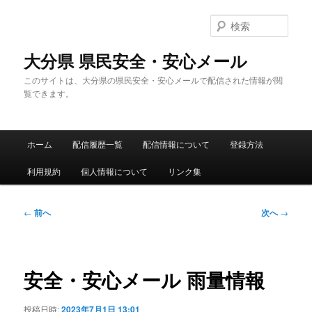
メ
イ
検
ン
索
コ
大分県 県民安全・安心メール
ン
このサイトは、大分県の県民安全・安心メールで配信された情報が閲
テ
覧できます。
ン
ツ
へ
メ
移
ホーム
配信履歴一覧
配信情報について
登録方法
イ
動
ン
利用規約
個人情報について
リンク集
メ
ニ
ュ
投
←
前へ
次へ
→
ー
稿
ナ
ビ
ゲ
安全・安心メール 雨量情報
ー
シ
投稿日時:
2023年7月1日 13:01