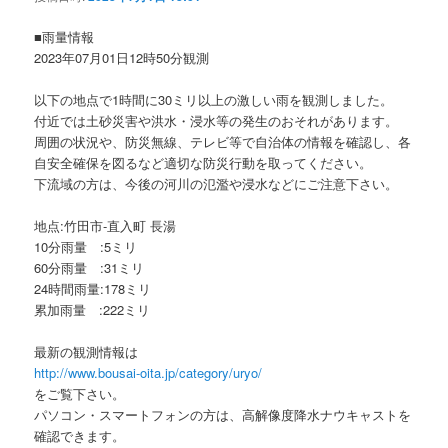
ョ
ン
■雨量情報
2023年07月01日12時50分観測
以下の地点で1時間に30ミリ以上の激しい雨を観測しました。
付近では土砂災害や洪水・浸水等の発生のおそれがあります。
周囲の状況や、防災無線、テレビ等で自治体の情報を確認し、各
自安全確保を図るなど適切な防災行動を取ってください。
下流域の方は、今後の河川の氾濫や浸水などにご注意下さい。
地点:竹田市-直入町 長湯
10分雨量 :5ミリ
60分雨量 :31ミリ
24時間雨量:178ミリ
累加雨量 :222ミリ
最新の観測情報は
http://www.bousai-oita.jp/category/uryo/
をご覧下さい。
パソコン・スマートフォンの方は、高解像度降水ナウキャストを
確認できます。