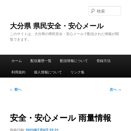
メ
イ
検
ン
索
コ
大分県 県民安全・安心メール
ン
このサイトは、大分県の県民安全・安心メールで配信された情報が閲
テ
覧できます。
ン
ツ
へ
メ
移
ホーム
配信履歴一覧
配信情報について
登録方法
イ
動
ン
利用規約
個人情報について
リンク集
メ
ニ
ュ
投
←
前へ
次へ
→
ー
稿
ナ
ビ
ゲ
安全・安心メール 雨量情報
ー
シ
投稿日時:
2023年7月9日 22:21