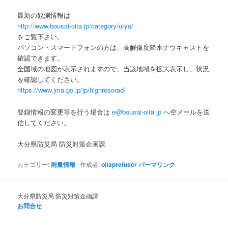
最新の観測情報は
http://www.bousai-oita.jp/category/uryo/
をご覧下さい。
パソコン・スマートフォンの方は、高解像度降水ナウキャストを
確認できます。
全国域の地図が表示されますので、当該地域を拡大表示し、状況
を確認してください。
https://www.jma.go.jp/jp/highresorad/
登録情報の変更等を行う場合は
e@bousai-oita.jp
へ空メールを送
信してください。
大分県防災局 防災対策企画課
カテゴリー:
雨量情報
作成者:
oitaprefuser
パーマリンク
大分県防災局 防災対策企画課
お問合せ