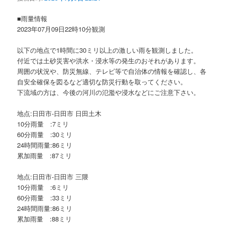
ョ
ン
■雨量情報
2023年07月09日22時10分観測
以下の地点で1時間に30ミリ以上の激しい雨を観測しました。
付近では土砂災害や洪水・浸水等の発生のおそれがあります。
周囲の状況や、防災無線、テレビ等で自治体の情報を確認し、各
自安全確保を図るなど適切な防災行動を取ってください。
下流域の方は、今後の河川の氾濫や浸水などにご注意下さい。
地点:日田市-日田市 日田土木
10分雨量 :7ミリ
60分雨量 :30ミリ
24時間雨量:86ミリ
累加雨量 :87ミリ
地点:日田市-日田市 三隈
10分雨量 :6ミリ
60分雨量 :33ミリ
24時間雨量:86ミリ
累加雨量 :88ミリ