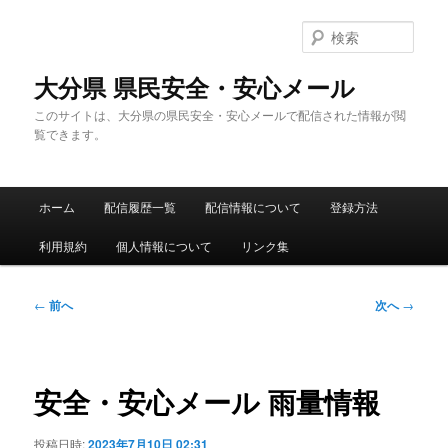
メ
イ
検
ン
索
コ
大分県 県民安全・安心メール
ン
このサイトは、大分県の県民安全・安心メールで配信された情報が閲
テ
覧できます。
ン
ツ
へ
メ
移
ホーム
配信履歴一覧
配信情報について
登録方法
イ
動
ン
利用規約
個人情報について
リンク集
メ
ニ
ュ
投
←
前へ
次へ
→
ー
稿
ナ
ビ
ゲ
安全・安心メール 雨量情報
ー
シ
投稿日時:
2023年7月10日 02:31