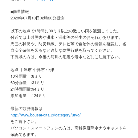
ョ
ン
■雨量情報
2023年07月10日02時20分観測
以下の地点で1時間に30ミリ以上の激しい雨を観測しました。
付近では土砂災害や洪水・浸水等の発生のおそれがあります。
周囲の状況や、防災無線、テレビ等で自治体の情報を確認し、各
自安全確保を図るなど適切な防災行動を取ってください。
下流域の方は、今後の河川の氾濫や浸水などにご注意下さい。
地点:中津市-中津市 中津
10分雨量 :8ミリ
60分雨量 :31ミリ
24時間雨量:94ミリ
累加雨量 :124ミリ
最新の観測情報は
http://www.bousai-oita.jp/category/uryo/
をご覧下さい。
パソコン・スマートフォンの方は、高解像度降水ナウキャストを
確認できます。