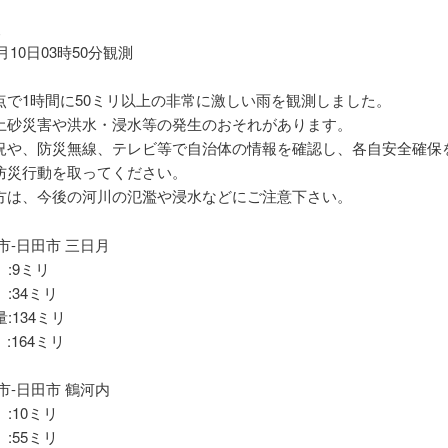
報
7月10日03時50分観測
点で1時間に50ミリ以上の非常に激しい雨を観測しました。
土砂災害や洪水・浸水等の発生のおそれがあります。
況や、防災無線、テレビ等で自治体の情報を確認し、各自安全確保
防災行動を取ってください。
方は、今後の河川の氾濫や浸水などにご注意下さい。
市-日田市 三日月
 :9ミリ
 :34ミリ
:134ミリ
:164ミリ
市-日田市 鶴河内
 :10ミリ
 :55ミリ