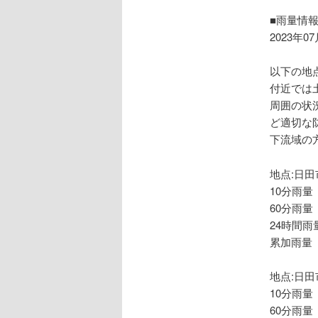
ョ
ン
■雨量情
2023年0
以下の地
付近では
周囲の状
ど適切な
下流域の
地点:日田
10分雨量
60分雨量
24時間雨量
累加雨量 
地点:日田
10分雨量
60分雨量