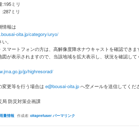
:195ミリ
:287ミリ
測情報は
.bousai-oita.jp/category/uryo/
さい。
・スマートフォンの方は、高解像度降水ナウキャストを確認できま
地図が表示されますので、当該地域を拡大表示し、状況を確認して
w.jma.go.jp/jp/highresorad/
の変更等を行う場合は
e@bousai-oita.jp
へ空メールを送信してくだ
災局 防災対策企画課
雨量情報
作成者:
oitaprefuser
パーマリンク