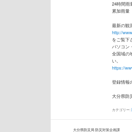
24時間雨量
累加雨量 
最新の観
http://www
をご覧下
パソコン
全国域の
い。
https://ww
登録情報
大分県防
カテゴリー:
大分県防災局 防災対策企画課