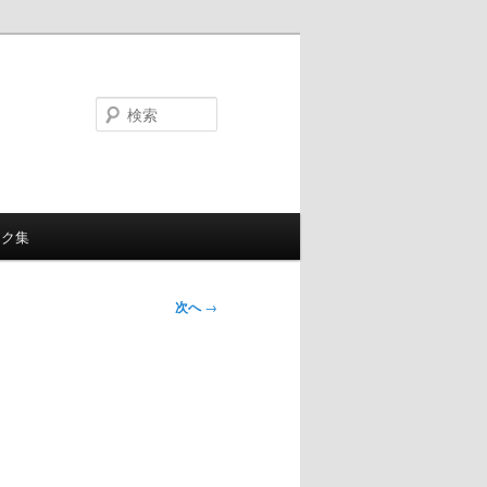
検
索
ンク集
次へ
→