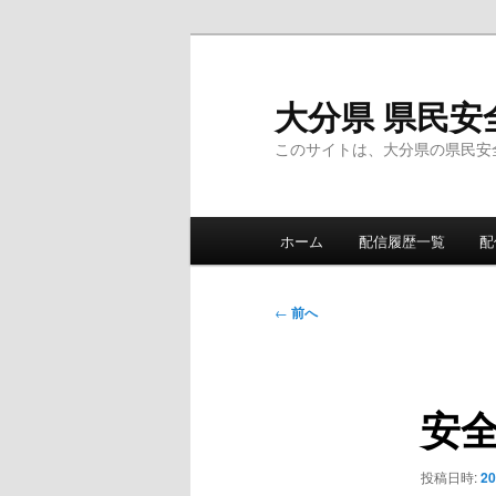
メ
イ
ン
大分県 県民安
コ
このサイトは、大分県の県民安
ン
テ
ン
メ
ツ
ホーム
配信履歴一覧
配
イ
へ
ン
移
メ
投
動
←
前へ
ニ
稿
ュ
ナ
ー
ビ
安
ゲ
ー
シ
投稿日時:
2