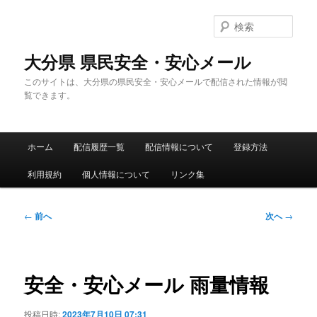
メ
イ
検
ン
索
コ
大分県 県民安全・安心メール
ン
このサイトは、大分県の県民安全・安心メールで配信された情報が閲
テ
覧できます。
ン
ツ
へ
メ
移
ホーム
配信履歴一覧
配信情報について
登録方法
イ
動
ン
利用規約
個人情報について
リンク集
メ
ニ
ュ
投
←
前へ
次へ
→
ー
稿
ナ
ビ
ゲ
安全・安心メール 雨量情報
ー
シ
投稿日時:
2023年7月10日 07:31