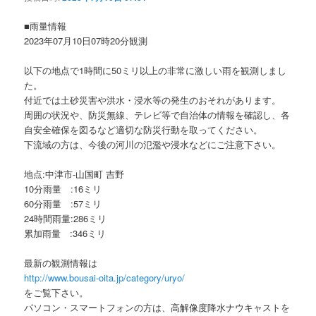
ョ
ン
■雨量情報
2023年07月10日07時20分観測
以下の地点で1時間に50ミリ以上の非常に激しい雨を観測しまし
た。
付近では土砂災害や洪水・浸水等の発生のおそれがあります。
周囲の状況や、防災無線、テレビ等で自治体の情報を確認し、各
自安全確保を図るなど適切な防災行動を取ってください。
下流域の方は、今後の河川の氾濫や浸水などにご注意下さい。
地点:中津市-山国町 吉野
10分雨量 :16ミリ
60分雨量 :57ミリ
24時間雨量:286ミリ
累加雨量 :346ミリ
最新の観測情報は
http://www.bousai-oita.jp/category/uryo/
をご覧下さい。
パソコン・スマートフォンの方は、高解像度降水ナウキャストを