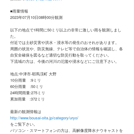
ョ
ン
■雨量情報
2023年07月10日08時00分観測
以下の地点で1時間に50ミリ以上の非常に激しい雨を観測しまし
た。
付近では土砂災害や洪水・浸水等の発生のおそれがあります。
周囲の状況や、防災無線、テレビ等で自治体の情報を確認し、各
自安全確保を図るなど適切な防災行動を取ってください。
下流域の方は、今後の河川の氾濫や浸水などにご注意下さい。
地点:中津市-耶馬渓町 大野
10分雨量 :9ミリ
60分雨量 :50ミリ
24時間雨量:275ミリ
累加雨量 :372ミリ
最新の観測情報は
http://www.bousai-oita.jp/category/uryo/
をご覧下さい。
パソコン・スマートフォンの方は、高解像度降水ナウキャストを