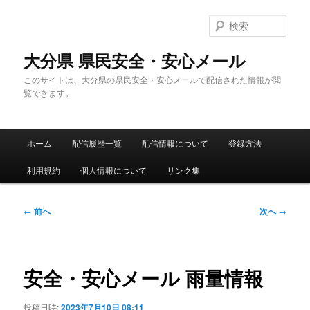
メ
イ
検
ン
索
コ
大分県 県民安全・安心メール
ン
このサイトは、大分県の県民安全・安心メールで配信された情報が閲
テ
覧できます。
ン
ツ
へ
メ
移
ホーム
配信履歴一覧
配信情報について
登録方法
イ
動
ン
利用規約
個人情報について
リンク集
メ
ニ
ュ
投
←
前へ
次へ
→
ー
稿
ナ
ビ
ゲ
安全・安心メール 雨量情報
ー
シ
投稿日時:
2023年7月10日 08:11