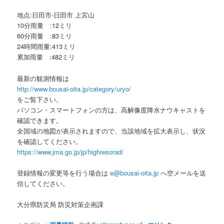
地点:日田市-日田市 上宮山
10分雨量 :12ミリ
60分雨量 :83ミリ
24時間雨量:413ミリ
累加雨量 :482ミリ
最新の観測情報は
http://www.bousai-oita.jp/category/uryo/
をご覧下さい。
パソコン・スマートフォンの方は、高解像度降水ナウキャストを
確認できます。
全国域の地図が表示されますので、当該地域を拡大表示し、状況
を確認してください。
https://www.jma.go.jp/jp/highresorad/
登録情報の変更等を行う場合は
e@bousai-oita.jp
へ空メールを送
信してください。
大分県防災局 防災対策企画課