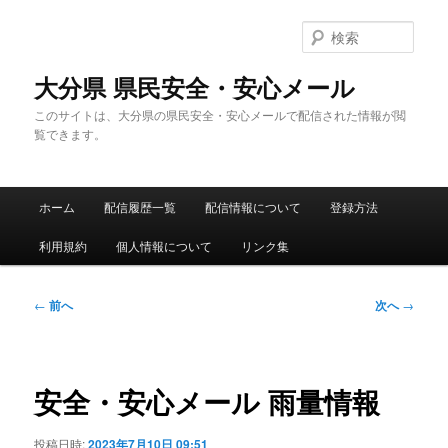
メ
イ
検
ン
索
コ
大分県 県民安全・安心メール
ン
このサイトは、大分県の県民安全・安心メールで配信された情報が閲
テ
覧できます。
ン
ツ
へ
メ
移
ホーム
配信履歴一覧
配信情報について
登録方法
イ
動
ン
利用規約
個人情報について
リンク集
メ
ニ
ュ
投
←
前へ
次へ
→
ー
稿
ナ
ビ
ゲ
安全・安心メール 雨量情報
ー
シ
投稿日時:
2023年7月10日 09:51