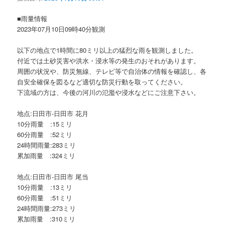
ョ
ン
■雨量情報
2023年07月10日09時40分観測
以下の地点で1時間に80ミリ以上の猛烈な雨を観測しました。
付近では土砂災害や洪水・浸水等の発生のおそれがあります。
周囲の状況や、防災無線、テレビ等で自治体の情報を確認し、各
自安全確保を図るなど適切な防災行動を取ってください。
下流域の方は、今後の河川の氾濫や浸水などにご注意下さい。
地点:日田市-日田市 花月
10分雨量 :15ミリ
60分雨量 :52ミリ
24時間雨量:283ミリ
累加雨量 :324ミリ
地点:日田市-日田市 尾当
10分雨量 :13ミリ
60分雨量 :51ミリ
24時間雨量:273ミリ
累加雨量 :310ミリ