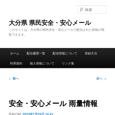
メ
イ
検
ン
索
コ
大分県 県民安全・安心メール
ン
このサイトは、大分県の県民安全・安心メールで配信された情報が閲
テ
覧できます。
ン
ツ
へ
メ
移
ホーム
配信履歴一覧
配信情報について
登録方法
イ
動
ン
利用規約
個人情報について
リンク集
メ
ニ
ュ
投
←
前へ
次へ
→
ー
稿
ナ
ビ
ゲ
安全・安心メール 雨量情報
ー
シ
投稿日時:
2023年7月25日 14:41