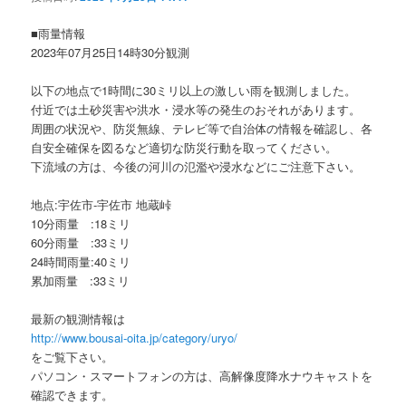
ョ
ン
■雨量情報
2023年07月25日14時30分観測
以下の地点で1時間に30ミリ以上の激しい雨を観測しました。
付近では土砂災害や洪水・浸水等の発生のおそれがあります。
周囲の状況や、防災無線、テレビ等で自治体の情報を確認し、各
自安全確保を図るなど適切な防災行動を取ってください。
下流域の方は、今後の河川の氾濫や浸水などにご注意下さい。
地点:宇佐市-宇佐市 地蔵峠
10分雨量 :18ミリ
60分雨量 :33ミリ
24時間雨量:40ミリ
累加雨量 :33ミリ
最新の観測情報は
http://www.bousai-oita.jp/category/uryo/
をご覧下さい。
パソコン・スマートフォンの方は、高解像度降水ナウキャストを
確認できます。