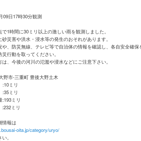
報
8月09日17時30分観測
点で1時間に30ミリ以上の激しい雨を観測しました。
土砂災害や洪水・浸水等の発生のおそれがあります。
況や、防災無線、テレビ等で自治体の情報を確認し、各自安全確保
防災行動を取ってください。
方は、今後の河川の氾濫や浸水などにご注意下さい。
大野市-三重町 豊後大野土木
 :10ミリ
 :35ミリ
:193ミリ
:232ミリ
測情報は
.bousai-oita.jp/category/uryo/
さい。