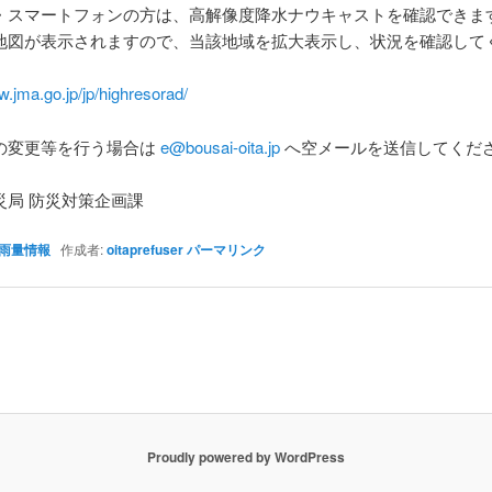
・スマートフォンの方は、高解像度降水ナウキャストを確認できま
地図が表示されますので、当該地域を拡大表示し、状況を確認して
w.jma.go.jp/jp/highresorad/
の変更等を行う場合は
e@bousai-oita.jp
へ空メールを送信してくだ
災局 防災対策企画課
雨量情報
作成者:
oitaprefuser
パーマリンク
Proudly powered by WordPress