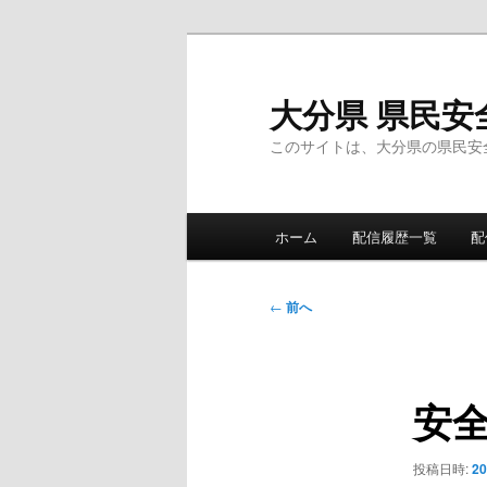
メ
イ
ン
大分県 県民安
コ
このサイトは、大分県の県民安
ン
テ
ン
メ
ツ
ホーム
配信履歴一覧
配
イ
へ
ン
移
メ
投
動
←
前へ
ニ
稿
ュ
ナ
ー
ビ
安
ゲ
ー
シ
投稿日時:
2