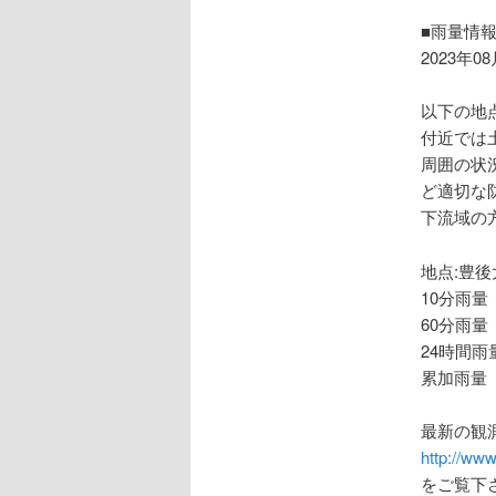
ョ
ン
■雨量情
2023年0
以下の地
付近では
周囲の状
ど適切な
下流域の
地点:豊後
10分雨量
60分雨量
24時間雨量
累加雨量 
最新の観
http://www
をご覧下