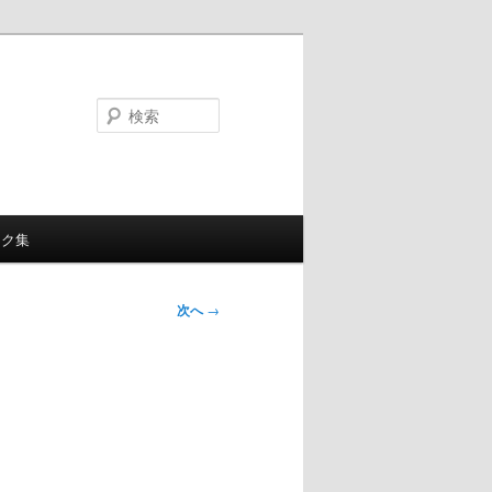
検
索
ンク集
次へ
→