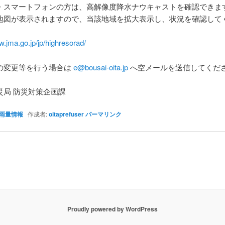
・スマートフォンの方は、高解像度降水ナウキャストを確認できま
地図が表示されますので、当該地域を拡大表示し、状況を確認して
w.jma.go.jp/jp/highresorad/
の変更等を行う場合は
e@bousai-oita.jp
へ空メールを送信してくだ
災局 防災対策企画課
雨量情報
作成者:
oitaprefuser
パーマリンク
Proudly powered by WordPress