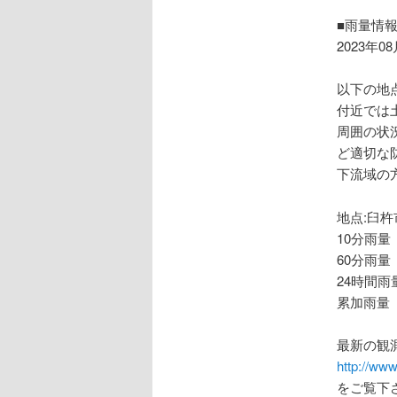
ョ
ン
■雨量情
2023年0
以下の地
付近では
周囲の状
ど適切な
下流域の
地点:臼杵
10分雨量
60分雨量
24時間雨量
累加雨量 
最新の観
http://www
をご覧下