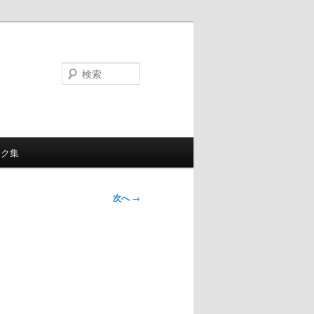
検
索
ンク集
次へ
→