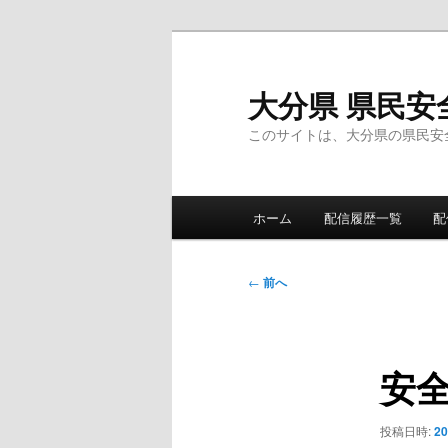
メ
イ
ン
大分県 県民安
コ
このサイトは、大分県の県民安
ン
テ
ン
メ
ツ
ホーム
配信履歴一覧
配
イ
へ
ン
移
メ
投
動
←
前へ
ニ
稿
ュ
ナ
ー
ビ
安
ゲ
ー
シ
投稿日時:
2