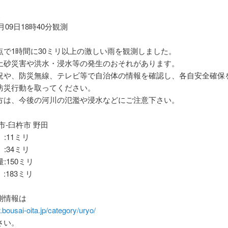
報
8月09日18時40分観測
点で1時間に30ミリ以上の激しい雨を観測しました。
土砂災害や洪水・浸水等の発生のおそれがあります。
況や、防災無線、テレビ等で自治体の情報を確認し、各自安全確保
防災行動を取ってください。
方は、今後の河川の氾濫や浸水などにご注意下さい。
市-臼杵市 野田
 :11ミリ
 :34ミリ
:150ミリ
:183ミリ
測情報は
.bousai-oita.jp/category/uryo/
さい。