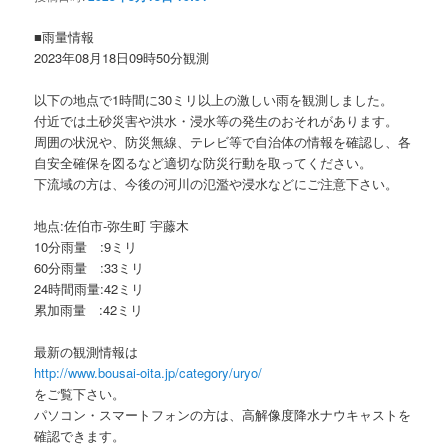
ョ
ン
■雨量情報
2023年08月18日09時50分観測
以下の地点で1時間に30ミリ以上の激しい雨を観測しました。
付近では土砂災害や洪水・浸水等の発生のおそれがあります。
周囲の状況や、防災無線、テレビ等で自治体の情報を確認し、各
自安全確保を図るなど適切な防災行動を取ってください。
下流域の方は、今後の河川の氾濫や浸水などにご注意下さい。
地点:佐伯市-弥生町 宇藤木
10分雨量 :9ミリ
60分雨量 :33ミリ
24時間雨量:42ミリ
累加雨量 :42ミリ
最新の観測情報は
http://www.bousai-oita.jp/category/uryo/
をご覧下さい。
パソコン・スマートフォンの方は、高解像度降水ナウキャストを
確認できます。