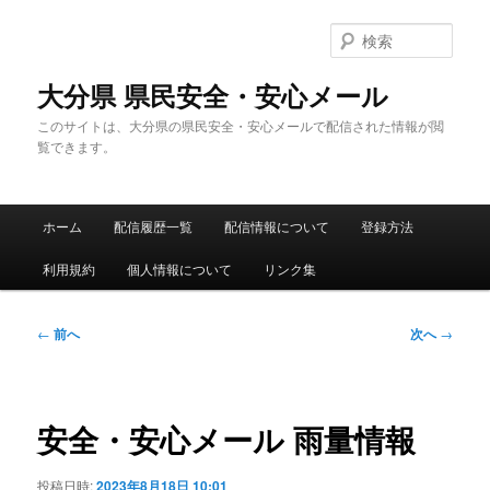
メ
イ
検
ン
索
コ
大分県 県民安全・安心メール
ン
このサイトは、大分県の県民安全・安心メールで配信された情報が閲
テ
覧できます。
ン
ツ
へ
メ
移
ホーム
配信履歴一覧
配信情報について
登録方法
イ
動
ン
利用規約
個人情報について
リンク集
メ
ニ
ュ
投
←
前へ
次へ
→
ー
稿
ナ
ビ
ゲ
安全・安心メール 雨量情報
ー
シ
投稿日時:
2023年8月18日 10:01