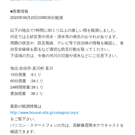
ョ
ン
■雨量情報
2023年08月23日03時30分観測
以下の地点で1時間に30ミリ以上の激しい雨を観測しました。
付近では土砂災害や洪水・浸水等の発生のおそれがあります。
周囲の状況や、防災無線、テレビ等で自治体の情報を確認し、各
自安全確保を図るなど適切な防災行動を取ってください。
下流域の方は、今後の河川の氾濫や浸水などにご注意下さい。
地点:佐伯市-直川村 直川
10分雨量 :9ミリ
60分雨量 :34ミリ
24時間雨量:36ミリ
累加雨量 :36ミリ
最新の観測情報は
http://www.bousai-oita.jp/category/uryo/
をご覧下さい。
パソコン・スマートフォンの方は、高解像度降水ナウキャストを
確認できます。