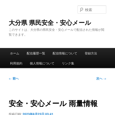
メ
イ
検
ン
索
コ
大分県 県民安全・安心メール
ン
このサイトは、大分県の県民安全・安心メールで配信された情報が閲
テ
覧できます。
ン
ツ
へ
メ
移
ホーム
配信履歴一覧
配信情報について
登録方法
イ
動
ン
利用規約
個人情報について
リンク集
メ
ニ
ュ
投
←
前へ
次へ
→
ー
稿
ナ
ビ
ゲ
安全・安心メール 雨量情報
ー
シ
投稿日時:
2023年8月23日 03:41