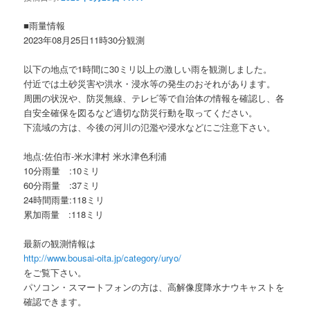
ョ
ン
■雨量情報
2023年08月25日11時30分観測
以下の地点で1時間に30ミリ以上の激しい雨を観測しました。
付近では土砂災害や洪水・浸水等の発生のおそれがあります。
周囲の状況や、防災無線、テレビ等で自治体の情報を確認し、各
自安全確保を図るなど適切な防災行動を取ってください。
下流域の方は、今後の河川の氾濫や浸水などにご注意下さい。
地点:佐伯市-米水津村 米水津色利浦
10分雨量 :10ミリ
60分雨量 :37ミリ
24時間雨量:118ミリ
累加雨量 :118ミリ
最新の観測情報は
http://www.bousai-oita.jp/category/uryo/
をご覧下さい。
パソコン・スマートフォンの方は、高解像度降水ナウキャストを
確認できます。