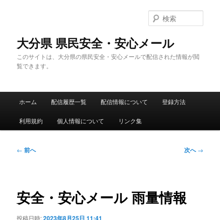
メ
イ
検
ン
索
コ
大分県 県民安全・安心メール
ン
このサイトは、大分県の県民安全・安心メールで配信された情報が閲
テ
覧できます。
ン
ツ
へ
メ
移
ホーム
配信履歴一覧
配信情報について
登録方法
イ
動
ン
利用規約
個人情報について
リンク集
メ
ニ
ュ
投
←
前へ
次へ
→
ー
稿
ナ
ビ
ゲ
安全・安心メール 雨量情報
ー
シ
投稿日時:
2023年8月25日 11:41