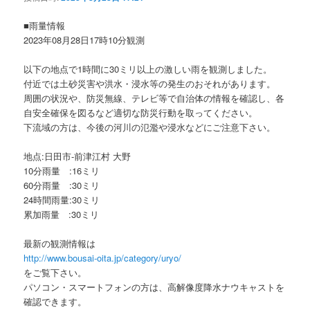
ョ
ン
■雨量情報
2023年08月28日17時10分観測
以下の地点で1時間に30ミリ以上の激しい雨を観測しました。
付近では土砂災害や洪水・浸水等の発生のおそれがあります。
周囲の状況や、防災無線、テレビ等で自治体の情報を確認し、各
自安全確保を図るなど適切な防災行動を取ってください。
下流域の方は、今後の河川の氾濫や浸水などにご注意下さい。
地点:日田市-前津江村 大野
10分雨量 :16ミリ
60分雨量 :30ミリ
24時間雨量:30ミリ
累加雨量 :30ミリ
最新の観測情報は
http://www.bousai-oita.jp/category/uryo/
をご覧下さい。
パソコン・スマートフォンの方は、高解像度降水ナウキャストを
確認できます。