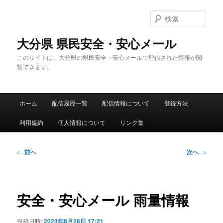
メ
イ
検
ン
索
コ
大分県 県民安全・安心メール
ン
このサイトは、大分県の県民安全・安心メールで配信された情報が閲
テ
覧できます。
ン
ツ
へ
メ
移
ホーム
配信履歴一覧
配信情報について
登録方法
イ
動
ン
利用規約
個人情報について
リンク集
メ
ニ
ュ
投
←
前へ
次へ
→
ー
稿
ナ
ビ
ゲ
安全・安心メール 雨量情報
ー
シ
投稿日時:
2023年8月28日 17:21