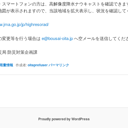
・スマートフォンの方は、高解像度降水ナウキャストを確認できま
地図が表示されますので、当該地域を拡大表示し、状況を確認して
w.jma.go.jp/jp/highresorad/
の変更等を行う場合は
e@bousai-oita.jp
へ空メールを送信してくだ
災局 防災対策企画課
雨量情報
作成者:
oitaprefuser
パーマリンク
Proudly powered by WordPress