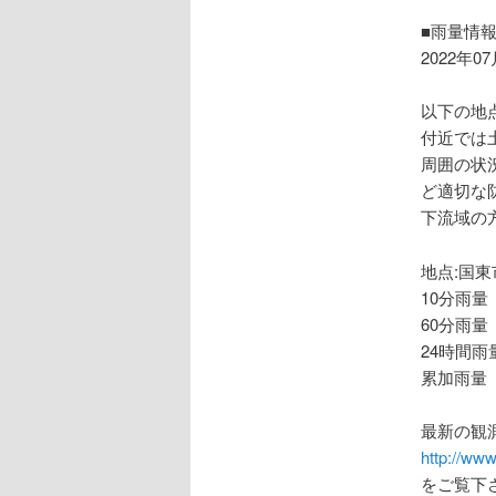
ョ
ン
■雨量情
2022年0
以下の地
付近では
周囲の状
ど適切な
下流域の
地点:国東
10分雨量
60分雨量
24時間雨
累加雨量 
最新の観
http://www
をご覧下