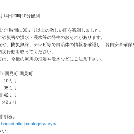
報
7月14日20時10分観測
点で1時間に30ミリ以上の激しい雨を観測しました。
土砂災害や洪水・浸水等の発生のおそれがあります。
況や、防災無線、テレビ等で自治体の情報を確認し、各自安全確保
防災行動を取ってください。
方は、今後の河川の氾濫や浸水などにご注意下さい。
市-国見町 国見町
 :10ミリ
 :35ミリ
量:42ミリ
:42ミリ
測情報は
.bousai-oita.jp/category/uryo/
さい。