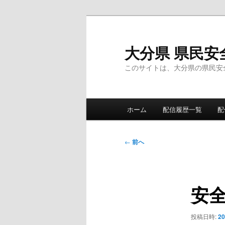
メ
イ
ン
大分県 県民安
コ
このサイトは、大分県の県民安
ン
テ
ン
メ
ツ
ホーム
配信履歴一覧
配
イ
へ
ン
移
メ
投
動
←
前へ
ニ
稿
ュ
ナ
ー
ビ
安
ゲ
ー
シ
投稿日時:
2