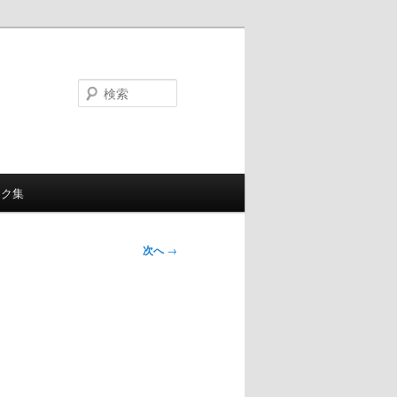
検
索
ンク集
次へ
→