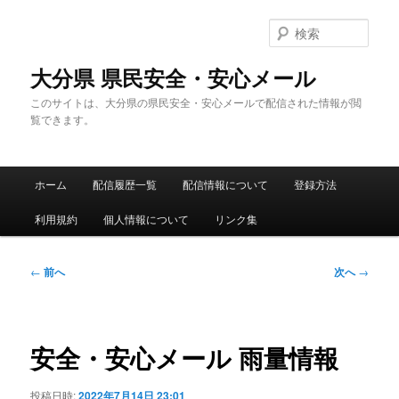
メ
イ
検
ン
索
コ
大分県 県民安全・安心メール
ン
このサイトは、大分県の県民安全・安心メールで配信された情報が閲
テ
覧できます。
ン
ツ
へ
メ
移
ホーム
配信履歴一覧
配信情報について
登録方法
イ
動
ン
利用規約
個人情報について
リンク集
メ
ニ
ュ
投
←
前へ
次へ
→
ー
稿
ナ
ビ
ゲ
安全・安心メール 雨量情報
ー
シ
投稿日時:
2022年7月14日 23:01