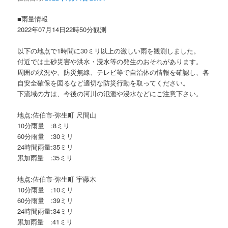
ョ
ン
■雨量情報
2022年07月14日22時50分観測
以下の地点で1時間に30ミリ以上の激しい雨を観測しました。
付近では土砂災害や洪水・浸水等の発生のおそれがあります。
周囲の状況や、防災無線、テレビ等で自治体の情報を確認し、各
自安全確保を図るなど適切な防災行動を取ってください。
下流域の方は、今後の河川の氾濫や浸水などにご注意下さい。
地点:佐伯市-弥生町 尺間山
10分雨量 :8ミリ
60分雨量 :30ミリ
24時間雨量:35ミリ
累加雨量 :35ミリ
地点:佐伯市-弥生町 宇藤木
10分雨量 :10ミリ
60分雨量 :39ミリ
24時間雨量:34ミリ
累加雨量 :41ミリ