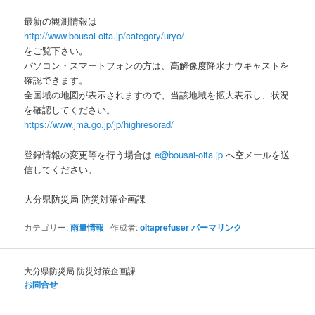
最新の観測情報は
http://www.bousai-oita.jp/category/uryo/
をご覧下さい。
パソコン・スマートフォンの方は、高解像度降水ナウキャストを
確認できます。
全国域の地図が表示されますので、当該地域を拡大表示し、状況
を確認してください。
https://www.jma.go.jp/jp/highresorad/
登録情報の変更等を行う場合は
e@bousai-oita.jp
へ空メールを送
信してください。
大分県防災局 防災対策企画課
カテゴリー:
雨量情報
作成者:
oitaprefuser
パーマリンク
大分県防災局 防災対策企画課
お問合せ