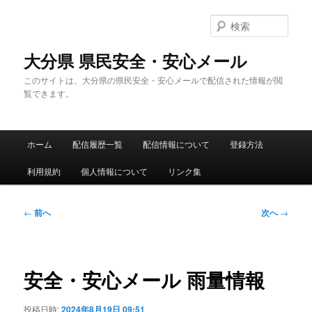
メ
イ
検
ン
索
コ
大分県 県民安全・安心メール
ン
このサイトは、大分県の県民安全・安心メールで配信された情報が閲
テ
覧できます。
ン
ツ
へ
メ
移
ホーム
配信履歴一覧
配信情報について
登録方法
イ
動
ン
利用規約
個人情報について
リンク集
メ
ニ
ュ
投
←
前へ
次へ
→
ー
稿
ナ
ビ
ゲ
安全・安心メール 雨量情報
ー
シ
投稿日時:
2024年8月19日 09:51