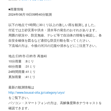
ョ
ン
■雨量情報
2024年08月19日09時40分観測
以下の地点で1時間に30ミリ以上の激しい雨を観測しました。
付近では土砂災害や洪水・浸水等の発生のおそれがあります。
周囲の状況や、防災無線、テレビ等で自治体の情報を確認し、各
自安全確保を図るなど適切な防災行動を取ってください。
下流域の方は、今後の河川の氾濫や浸水などにご注意下さい。
地点:臼杵市-臼杵市 再進峠
10分雨量 :8ミリ
60分雨量 :31ミリ
24時間雨量:41ミリ
累加雨量 :41ミリ
最新の観測情報は
http://www.bousai-oita.jp/category/uryo/
をご覧下さい。
パソコン・スマートフォンの方は、高解像度降水ナウキャストを
確認できます。