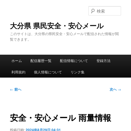
メ
イ
検
ン
索
コ
大分県 県民安全・安心メール
ン
このサイトは、大分県の県民安全・安心メールで配信された情報が閲
テ
覧できます。
ン
ツ
へ
メ
移
ホーム
配信履歴一覧
配信情報について
登録方法
イ
動
ン
利用規約
個人情報について
リンク集
メ
ニ
ュ
投
←
前へ
次へ
→
ー
稿
ナ
ビ
ゲ
安全・安心メール 雨量情報
ー
シ
投稿日時:
2024年8月29日 04:31