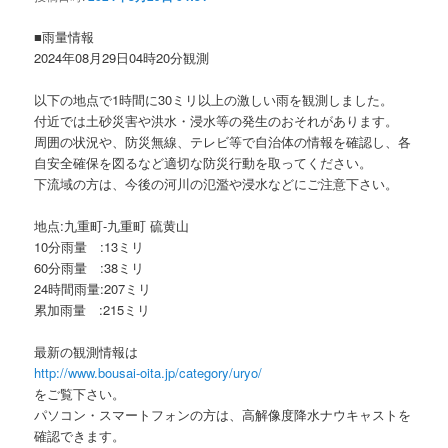
ョ
ン
■雨量情報
2024年08月29日04時20分観測
以下の地点で1時間に30ミリ以上の激しい雨を観測しました。
付近では土砂災害や洪水・浸水等の発生のおそれがあります。
周囲の状況や、防災無線、テレビ等で自治体の情報を確認し、各
自安全確保を図るなど適切な防災行動を取ってください。
下流域の方は、今後の河川の氾濫や浸水などにご注意下さい。
地点:九重町-九重町 硫黄山
10分雨量 :13ミリ
60分雨量 :38ミリ
24時間雨量:207ミリ
累加雨量 :215ミリ
最新の観測情報は
http://www.bousai-oita.jp/category/uryo/
をご覧下さい。
パソコン・スマートフォンの方は、高解像度降水ナウキャストを
確認できます。