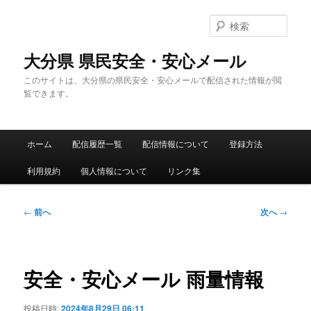
メ
イ
検
ン
索
コ
大分県 県民安全・安心メール
ン
このサイトは、大分県の県民安全・安心メールで配信された情報が閲
テ
覧できます。
ン
ツ
へ
メ
移
ホーム
配信履歴一覧
配信情報について
登録方法
イ
動
ン
利用規約
個人情報について
リンク集
メ
ニ
ュ
投
←
前へ
次へ
→
ー
稿
ナ
ビ
ゲ
安全・安心メール 雨量情報
ー
シ
投稿日時:
2024年8月29日 06:11