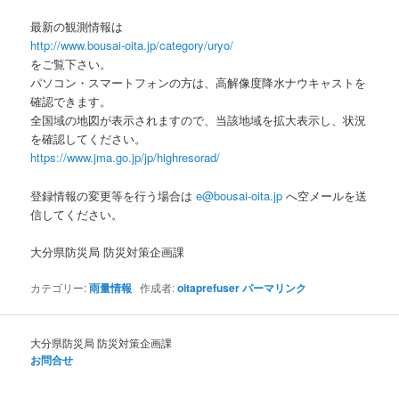
最新の観測情報は
http://www.bousai-oita.jp/category/uryo/
をご覧下さい。
パソコン・スマートフォンの方は、高解像度降水ナウキャストを
確認できます。
全国域の地図が表示されますので、当該地域を拡大表示し、状況
を確認してください。
https://www.jma.go.jp/jp/highresorad/
登録情報の変更等を行う場合は
e@bousai-oita.jp
へ空メールを送
信してください。
大分県防災局 防災対策企画課
カテゴリー:
雨量情報
作成者:
oitaprefuser
パーマリンク
大分県防災局 防災対策企画課
お問合せ