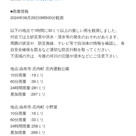
ョ
ン
■雨量情報
2024年08月29日06時00分観測
以下の地点で1時間に30ミリ以上の激しい雨を観測しました。
付近では土砂災害や洪水・浸水等の発生のおそれがあります。
周囲の状況や、防災無線、テレビ等で自治体の情報を確認し、各
自安全確保を図るなど適切な防災行動を取ってください。
下流域の方は、今後の河川の氾濫や浸水などにご注意下さい。
地点:由布市-庄内町 庄内運動公園
10分雨量 :19ミリ
60分雨量 :39ミリ
24時間雨量:281ミリ
累加雨量 :297ミリ
地点:由布市-庄内町 小野屋
10分雨量 :16ミリ
60分雨量 :33ミリ
24時間雨量:258ミリ
累加雨量 :269ミリ