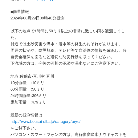
ョ
ン
■雨量情報
2024年08月29日09時40分観測
以下の地点で1時間に50ミリ以上の非常に激しい雨を観測しまし
た。
付近では土砂災害や洪水・浸水等の発生のおそれがあります。
周囲の状況や、防災無線、テレビ等で自治体の情報を確認し、各
自安全確保を図るなど適切な防災行動を取ってください。
下流域の方は、今後の河川の氾濫や浸水などにご注意下さい。
地点:佐伯市-直川村 直川
10分雨量 :10ミリ
60分雨量 :50ミリ
24時間雨量:396ミリ
累加雨量 :479ミリ
最新の観測情報は
http://www.bousai-oita.jp/category/uryo/
をご覧下さい。
パソコン・スマートフォンの方は、高解像度降水ナウキャストを