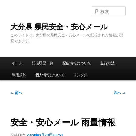
メ
イ
検
ン
索
コ
大分県 県民安全・安心メール
ン
このサイトは、大分県の県民安全・安心メールで配信された情報が閲
テ
覧できます。
ン
ツ
へ
メ
移
ホーム
配信履歴一覧
配信情報について
登録方法
イ
動
ン
利用規約
個人情報について
リンク集
メ
ニ
ュ
投
←
前へ
次へ
→
ー
稿
ナ
ビ
ゲ
安全・安心メール 雨量情報
ー
シ
投稿日時:
2024年8月29日 09:51