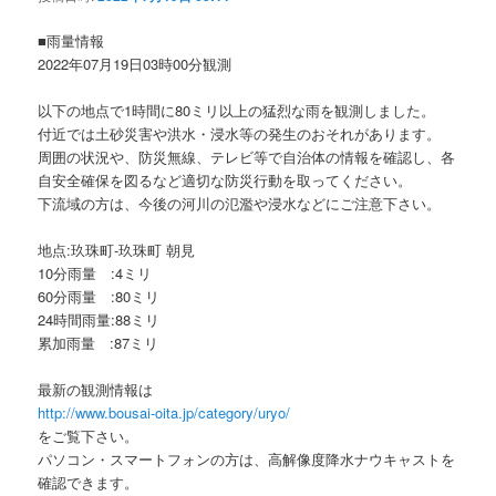
ョ
ン
■雨量情報
2022年07月19日03時00分観測
以下の地点で1時間に80ミリ以上の猛烈な雨を観測しました。
付近では土砂災害や洪水・浸水等の発生のおそれがあります。
周囲の状況や、防災無線、テレビ等で自治体の情報を確認し、各
自安全確保を図るなど適切な防災行動を取ってください。
下流域の方は、今後の河川の氾濫や浸水などにご注意下さい。
地点:玖珠町-玖珠町 朝見
10分雨量 :4ミリ
60分雨量 :80ミリ
24時間雨量:88ミリ
累加雨量 :87ミリ
最新の観測情報は
http://www.bousai-oita.jp/category/uryo/
をご覧下さい。
パソコン・スマートフォンの方は、高解像度降水ナウキャストを
確認できます。