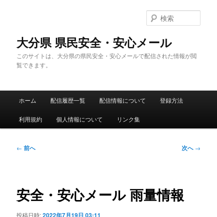
メ
イ
検
ン
索
コ
大分県 県民安全・安心メール
ン
このサイトは、大分県の県民安全・安心メールで配信された情報が閲
テ
覧できます。
ン
ツ
へ
メ
移
ホーム
配信履歴一覧
配信情報について
登録方法
イ
動
ン
利用規約
個人情報について
リンク集
メ
ニ
ュ
投
←
前へ
次へ
→
ー
稿
ナ
ビ
ゲ
安全・安心メール 雨量情報
ー
シ
投稿日時:
2022年7月19日 03:11