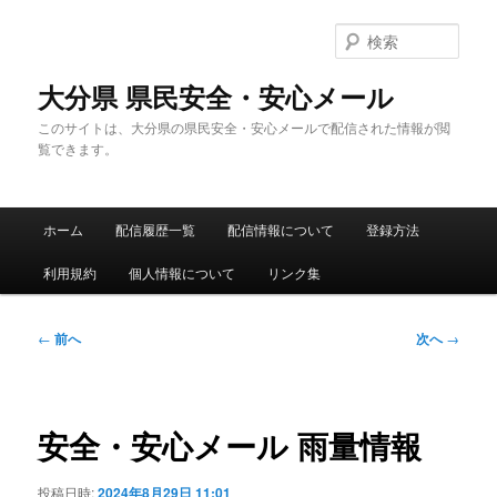
メ
イ
検
ン
索
コ
大分県 県民安全・安心メール
ン
このサイトは、大分県の県民安全・安心メールで配信された情報が閲
テ
覧できます。
ン
ツ
へ
メ
移
ホーム
配信履歴一覧
配信情報について
登録方法
イ
動
ン
利用規約
個人情報について
リンク集
メ
ニ
ュ
投
←
前へ
次へ
→
ー
稿
ナ
ビ
ゲ
安全・安心メール 雨量情報
ー
シ
投稿日時:
2024年8月29日 11:01