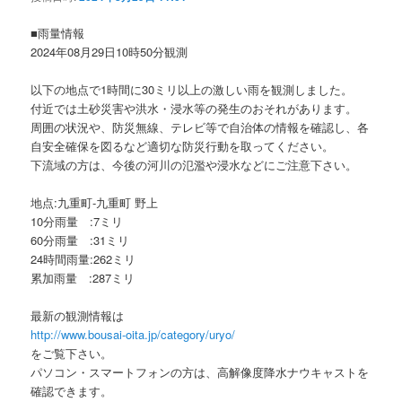
ョ
ン
■雨量情報
2024年08月29日10時50分観測
以下の地点で1時間に30ミリ以上の激しい雨を観測しました。
付近では土砂災害や洪水・浸水等の発生のおそれがあります。
周囲の状況や、防災無線、テレビ等で自治体の情報を確認し、各
自安全確保を図るなど適切な防災行動を取ってください。
下流域の方は、今後の河川の氾濫や浸水などにご注意下さい。
地点:九重町-九重町 野上
10分雨量 :7ミリ
60分雨量 :31ミリ
24時間雨量:262ミリ
累加雨量 :287ミリ
最新の観測情報は
http://www.bousai-oita.jp/category/uryo/
をご覧下さい。
パソコン・スマートフォンの方は、高解像度降水ナウキャストを
確認できます。