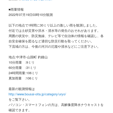
ョ
ン
■雨量情報
2022年07月19日03時10分観測
以下の地点で1時間に30ミリ以上の激しい雨を観測しました。
付近では土砂災害や洪水・浸水等の発生のおそれがあります。
周囲の状況や、防災無線、テレビ等で自治体の情報を確認し、各
自安全確保を図るなど適切な防災行動を取ってください。
下流域の方は、今後の河川の氾濫や浸水などにご注意下さい。
地点:中津市-山国町 釣鐘山
10分雨量 :9ミリ
60分雨量 :31ミリ
24時間雨量:106ミリ
累加雨量 :106ミリ
最新の観測情報は
http://www.bousai-oita.jp/category/uryo/
をご覧下さい。
パソコン・スマートフォンの方は、高解像度降水ナウキャストを
確認できます。