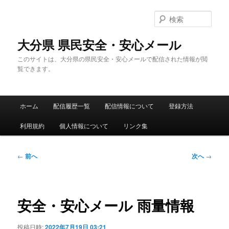
メ
イ
検
ン
索
コ
大分県 県民安全・安心メール
ン
このサイトは、大分県の県民安全・安心メールで配信された情報が閲
テ
覧できます。
ン
ツ
へ
メ
移
ホーム
配信履歴一覧
配信情報について
登録方法
イ
動
ン
利用規約
個人情報について
リンク集
メ
ニ
ュ
投
←
前へ
次へ
→
ー
稿
ナ
ビ
ゲ
安全・安心メール 雨量情報
ー
シ
投稿日時:
2022年7月19日 03:21