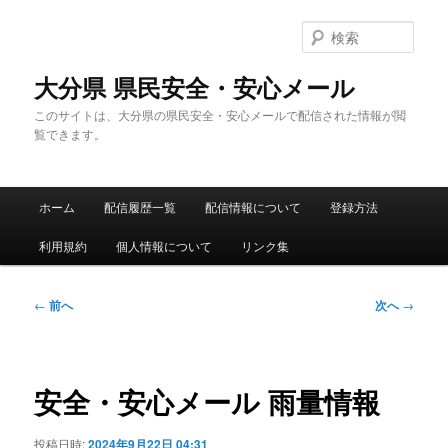
メ
イ
検
ン
索
コ
大分県 県民安全・安心メール
ン
このサイトは、大分県の県民安全・安心メールで配信された情報が閲
テ
覧できます。
ン
ツ
へ
メ
移
ホーム
配信履歴一覧
配信情報について
登録方法
イ
動
ン
利用規約
個人情報について
リンク集
メ
ニ
ュ
投
←
前へ
次へ
→
ー
稿
ナ
ビ
ゲ
安全・安心メール 雨量情報
ー
シ
投稿日時:
2024年9月22日 04:31