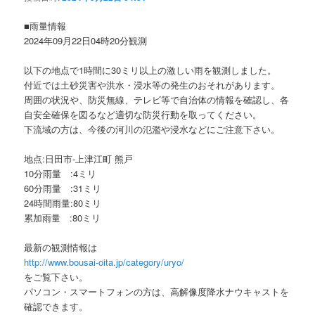
ョ
ン
■雨量情報
2024年09月22日04時20分観測
以下の地点で1時間に30ミリ以上の激しい雨を観測しました。
付近では土砂災害や洪水・浸水等の発生のおそれがあります。
周囲の状況や、防災無線、テレビ等で自治体の情報を確認し、各
自安全確保を図るなど適切な防災行動を取ってください。
下流域の方は、今後の河川の氾濫や浸水などにご注意下さい。
地点:日田市-上津江町 熊戸
10分雨量 :4ミリ
60分雨量 :31ミリ
24時間雨量:80ミリ
累加雨量 :80ミリ
最新の観測情報は
http://www.bousai-oita.jp/category/uryo/
をご覧下さい。
パソコン・スマートフォンの方は、高解像度降水ナウキャストを
確認できます。