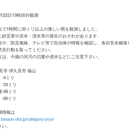
報
9月22日13時20分観測
点で1時間に30ミリ以上の激しい雨を観測しました。
土砂災害や洪水・浸水等の発生のおそれがあります。
況や、防災無線、テレビ等で自治体の情報を確認し、各自安全確保
防災行動を取ってください。
方は、今後の河川の氾濫や浸水などにご注意下さい。
見市-津久見市 福山
 :4ミリ
 :33ミリ
量:98ミリ
:98ミリ
測情報は
.bousai-oita.jp/category/uryo/
さい。