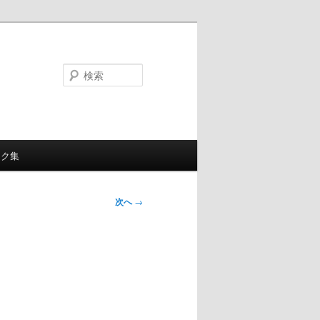
検
索
ンク集
次へ
→