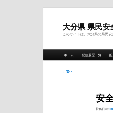
メ
イ
ン
大分県 県民安
コ
このサイトは、大分県の県民安
ン
テ
ン
メ
ツ
ホーム
配信履歴一覧
配
イ
へ
ン
移
メ
投
動
←
前へ
ニ
稿
ュ
ナ
ー
ビ
安
ゲ
ー
シ
投稿日時:
2