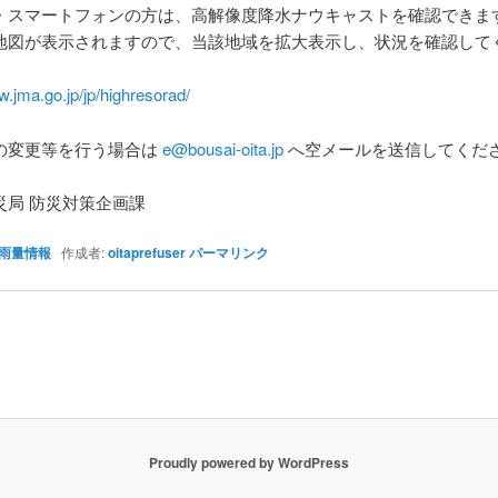
・スマートフォンの方は、高解像度降水ナウキャストを確認できま
地図が表示されますので、当該地域を拡大表示し、状況を確認して
w.jma.go.jp/jp/highresorad/
の変更等を行う場合は
e@bousai-oita.jp
へ空メールを送信してくだ
災局 防災対策企画課
雨量情報
作成者:
oitaprefuser
パーマリンク
Proudly powered by WordPress