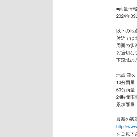
ョ
ン
■雨量情
2024年0
以下の地
付近では
周囲の状
ど適切な
下流域の
地点:津久
10分雨量
60分雨量
24時間雨
累加雨量 
最新の観
http://www
をご覧下