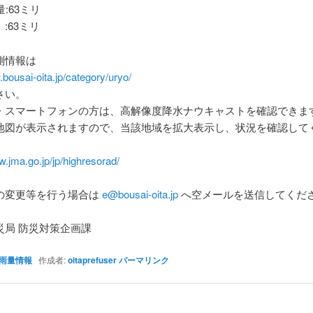
量:63ミリ
:63ミリ
測情報は
.bousai-oita.jp/category/uryo/
さい。
・スマートフォンの方は、高解像度降水ナウキャストを確認できま
地図が表示されますので、当該地域を拡大表示し、状況を確認して
w.jma.go.jp/jp/highresorad/
の変更等を行う場合は
e@bousai-oita.jp
へ空メールを送信してくだ
災局 防災対策企画課
雨量情報
作成者:
oitaprefuser
パーマリンク