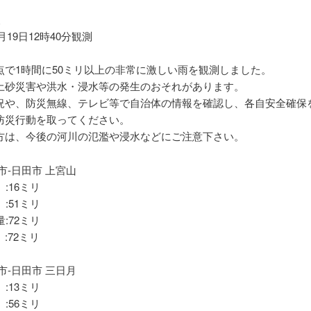
報
0月19日12時40分観測
点で1時間に50ミリ以上の非常に激しい雨を観測しました。
土砂災害や洪水・浸水等の発生のおそれがあります。
況や、防災無線、テレビ等で自治体の情報を確認し、各自安全確保
防災行動を取ってください。
方は、今後の河川の氾濫や浸水などにご注意下さい。
市-日田市 上宮山
 :16ミリ
 :51ミリ
量:72ミリ
:72ミリ
市-日田市 三日月
 :13ミリ
 :56ミリ