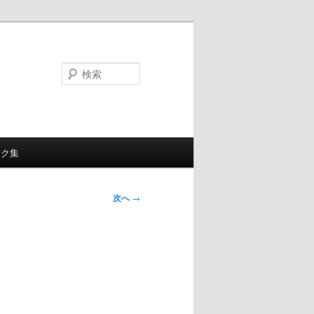
検
索
ンク集
次へ
→