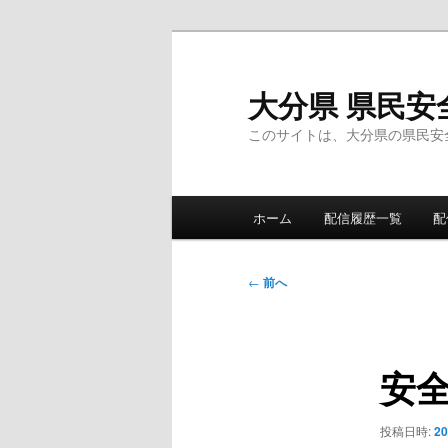
メ
イ
ン
大分県 県民安
コ
このサイトは、大分県の県民安
ン
テ
ン
メ
ツ
ホーム
配信履歴一覧
配
イ
へ
ン
移
メ
投
動
←
前へ
ニ
稿
ュ
ナ
ー
ビ
安
ゲ
ー
シ
投稿日時:
2