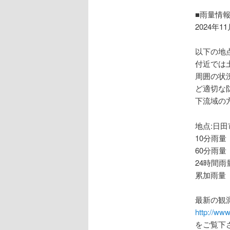
ョ
ン
■雨量情
2024年1
以下の地
付近では
周囲の状
ど適切な
下流域の
地点:日田
10分雨量
60分雨量
24時間雨
累加雨量 
最新の観
http://www
をご覧下