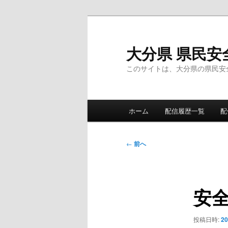
メ
イ
ン
大分県 県民安
コ
このサイトは、大分県の県民安
ン
テ
ン
メ
ツ
ホーム
配信履歴一覧
配
イ
へ
ン
移
メ
投
動
←
前へ
ニ
稿
ュ
ナ
ー
ビ
安
ゲ
ー
シ
投稿日時:
2