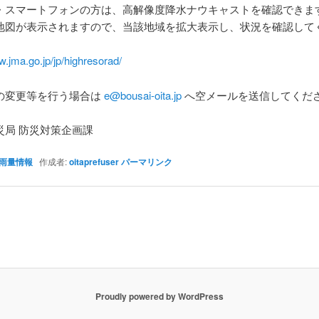
・スマートフォンの方は、高解像度降水ナウキャストを確認できま
地図が表示されますので、当該地域を拡大表示し、状況を確認して
w.jma.go.jp/jp/highresorad/
の変更等を行う場合は
e@bousai-oita.jp
へ空メールを送信してくだ
災局 防災対策企画課
雨量情報
作成者:
oitaprefuser
パーマリンク
Proudly powered by WordPress