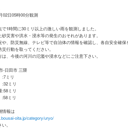
報
1月02日05時00分観測
点で1時間に30ミリ以上の激しい雨を観測しました。
土砂災害や洪水・浸水等の発生のおそれがあります。
況や、防災無線、テレビ等で自治体の情報を確認し、各自安全確保
防災行動を取ってください。
方は、今後の河川の氾濫や浸水などにご注意下さい。
市-日田市 三隈
 :7ミリ
 :32ミリ
量:58ミリ
:58ミリ
測情報は
.bousai-oita.jp/category/uryo/
さい。