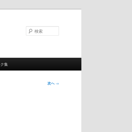
検
索
ンク集
次へ
→