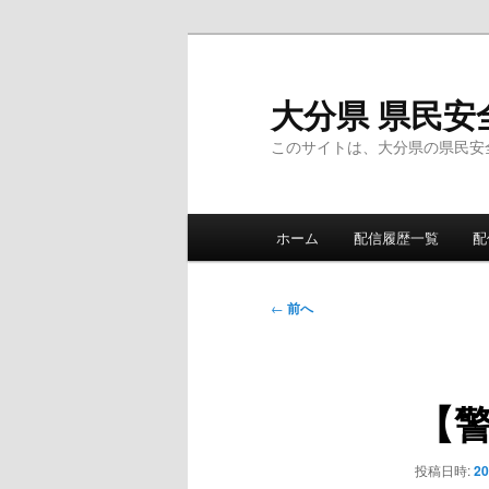
メ
イ
ン
大分県 県民安
コ
このサイトは、大分県の県民安
ン
テ
ン
メ
ツ
ホーム
配信履歴一覧
配
イ
へ
ン
移
メ
投
動
←
前へ
ニ
稿
ュ
ナ
ー
ビ
【
ゲ
ー
シ
投稿日時:
2