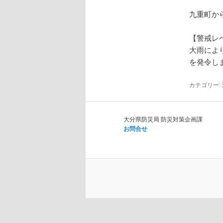
ョ
ン
九重町から
【警戒レ
大雨により
を発令し
カテゴリー:
大分県防災局 防災対策企画課
お問合せ