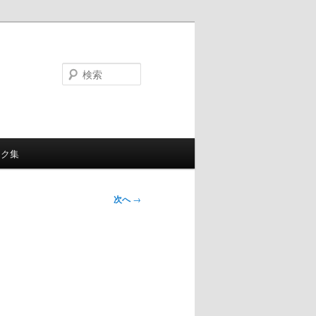
検
索
ンク集
次へ
→