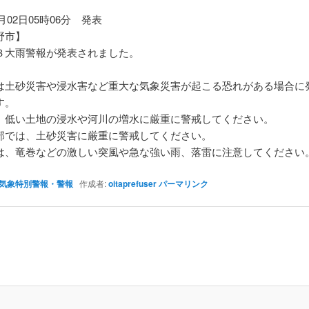
7月02日05時06分 発表
野市】
大雨警報が発表されました。
は土砂災害や浸水害など重大な気象災害が起こる恐れがある場合に
す。
、低い土地の浸水や河川の増水に厳重に警戒してください。
部では、土砂災害に厳重に警戒してください。
は、竜巻などの激しい突風や急な強い雨、落雷に注意してください
気象特別警報・警報
作成者:
oitaprefuser
パーマリンク