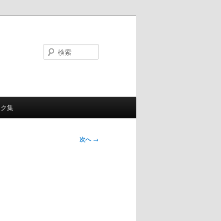
検
索
ンク集
次へ
→