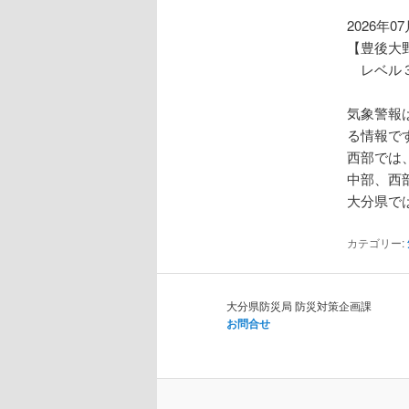
ョ
ン
2026年0
【豊後大
レベル３
気象警報
る情報で
西部では
中部、西
大分県で
カテゴリー:
大分県防災局 防災対策企画課
お問合せ