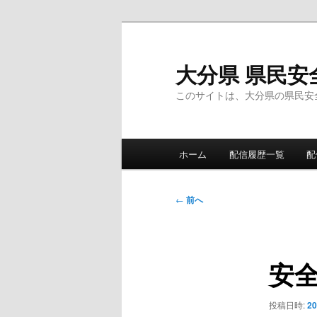
メ
イ
ン
大分県 県民安
コ
このサイトは、大分県の県民安
ン
テ
ン
メ
ツ
ホーム
配信履歴一覧
配
イ
へ
ン
移
メ
投
動
←
前へ
ニ
稿
ュ
ナ
ー
ビ
安
ゲ
ー
シ
投稿日時:
2