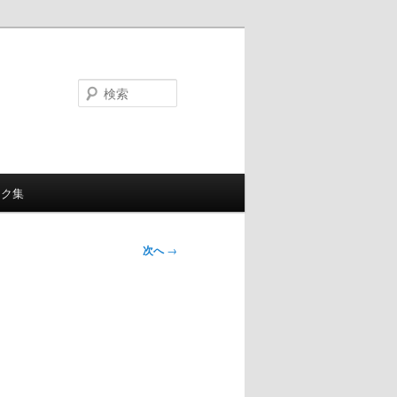
検
索
ンク集
次へ
→