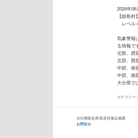
ョ
ン
2026年0
【姫島村
レベル４
気象警報
る情報で
北部、西
北部、西
中部、南
中部、南
大分県で
カテゴリー:
大分県防災局 防災対策企画課
お問合せ