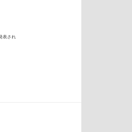
発表され
。