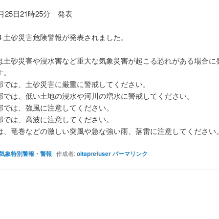
6月25日21時25分 発表
】
土砂災害危険警報が発表されました。
は土砂災害や浸水害など重大な気象災害が起こる恐れがある場合に
す。
部では、土砂災害に厳重に警戒してください。
部では、低い土地の浸水や河川の増水に警戒してください。
部では、強風に注意してください。
部では、高波に注意してください。
は、竜巻などの激しい突風や急な強い雨、落雷に注意してください
気象特別警報・警報
作成者:
oitaprefuser
パーマリンク