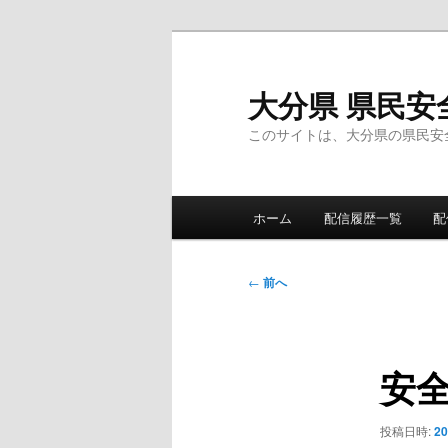
メ
イ
ン
大分県 県民安
コ
このサイトは、大分県の県民安
ン
テ
ン
メ
ツ
ホーム
配信履歴一覧
配
イ
へ
ン
移
メ
投
動
←
前へ
ニ
稿
ュ
ナ
ー
ビ
安
ゲ
ー
シ
投稿日時:
2