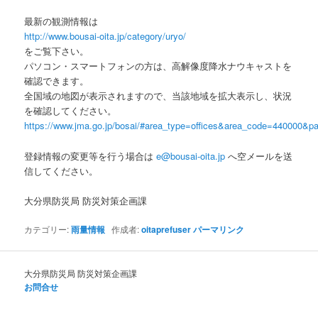
最新の観測情報は
http://www.bousai-oita.jp/category/uryo/
をご覧下さい。
パソコン・スマートフォンの方は、高解像度降水ナウキャストを
確認できます。
全国域の地図が表示されますので、当該地域を拡大表示し、状況
を確認してください。
https://www.jma.go.jp/bosai/#area_type=offices&area_code=440000&pat
登録情報の変更等を行う場合は
e@bousai-oita.jp
へ空メールを送
信してください。
大分県防災局 防災対策企画課
カテゴリー:
雨量情報
作成者:
oitaprefuser
パーマリンク
大分県防災局 防災対策企画課
お問合せ