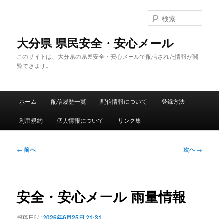
メ
イ
検
ン
索
コ
大分県 県民安全・安心メール
ン
このサイトは、大分県の県民安全・安心メールで配信された情報が閲
テ
覧できます。
ン
ツ
へ
メ
移
ホーム
配信履歴一覧
配信情報について
登録方法
イ
動
ン
利用規約
個人情報について
リンク集
メ
ニ
ュ
投
←
前へ
次へ
→
ー
稿
ナ
ビ
ゲ
安全・安心メール 雨量情報
ー
シ
投稿日時:
2026年6月25日 21:31