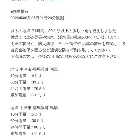
ョ
ン
■雨量情報
2026年06月25日21時20分観測
以下の地点で1時間に30ミリ以上の激しい雨を観測しました。
付近では土砂災害や洪水・浸水等の発生のおそれがあります。
周囲の状況や、防災無線、テレビ等で自治体の情報を確認し、各
自安全確保を図るなど適切な防災行動を取ってください。
下流域の方は、今後の河川の氾濫や浸水などにご注意下さい。
地点:中津市-耶馬渓町 鳴浅
10分雨量 :4ミリ
60分雨量 :33ミリ
24時間雨量:176ミリ
累加雨量 :331ミリ
地点:中津市-耶馬渓町 馬場
10分雨量 :5ミリ
60分雨量 :30ミリ
24時間雨量:180ミリ
累加雨量 :341ミリ