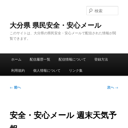
メ
イ
検
ン
索
コ
大分県 県民安全・安心メール
ン
このサイトは、大分県の県民安全・安心メールで配信された情報が閲
テ
覧できます。
ン
ツ
へ
メ
移
ホーム
配信履歴一覧
配信情報について
登録方法
イ
動
ン
利用規約
個人情報について
リンク集
メ
ニ
ュ
投
←
前へ
次へ
→
ー
稿
ナ
ビ
ゲ
安全・安心メール 週末天気予
ー
シ