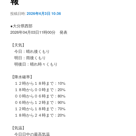
報
ョ
ン
投稿日時:
2026年4月3日 10:36
●大分県西部
2026年04月03日11時00分 発表
【天気】
今日：晴れ後くもり
明日：雨後くもり
明後日：晴れ時々くもり
【降水確率】
１２時から１８時まで：10%
１８時から００時まで：20%
００時から０６時まで：80%
０６時から１２時まで：90%
１２時から１８時まで：70%
１８時から２４時まで：20%
【気温】
今日日中の最高気温