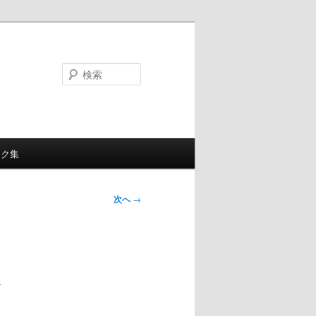
検
索
ンク集
次へ
→