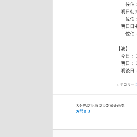
佐伯：
明日朝の
佐伯：
明日日中
佐伯：
【波】
今日：１
明日：５
明後日：
カテゴリー:
大分県防災局 防災対策企画課
お問合せ