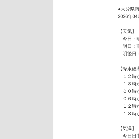
ョ
ン
●大分県
2026年0
【天気】
今日：晴
明日：雨
明後日：
【降水確
１２時か
１８時か
００時か
０６時か
１２時か
１８時か
【気温】
今日日中