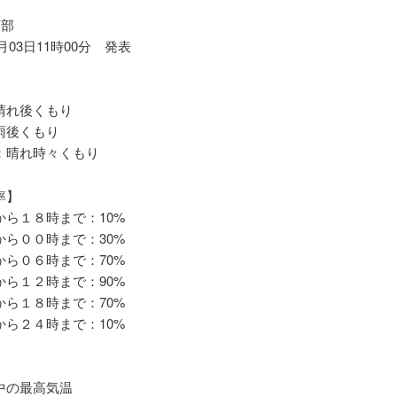
南部
4月03日11時00分 発表
れ後くもり
後くもり
晴れ時々くもり
率】
ら１８時まで：10%
ら００時まで：30%
ら０６時まで：70%
ら１２時まで：90%
ら１８時まで：70%
ら２４時まで：10%
の最高気温