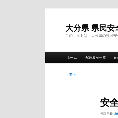
メ
イ
ン
大分県 県民安
コ
このサイトは、大分県の県民安
ン
テ
ン
メ
ツ
ホーム
配信履歴一覧
配
イ
へ
ン
移
メ
投
動
←
前へ
ニ
稿
ュ
ナ
ー
ビ
安
ゲ
ー
シ
投稿日時:
2