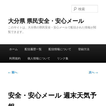
メ
イ
検
ン
索
コ
大分県 県民安全・安心メール
ン
このサイトは、大分県の県民安全・安心メールで配信された情報が閲
テ
覧できます。
ン
ツ
へ
メ
移
ホーム
配信履歴一覧
配信情報について
登録方法
イ
動
ン
利用規約
個人情報について
リンク集
メ
ニ
ュ
投
←
前へ
次へ
→
ー
稿
ナ
ビ
ゲ
安全・安心メール 週末天気予
ー
シ