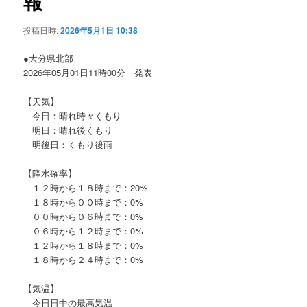
報
ョ
ン
投稿日時:
2026年5月1日 10:38
●大分県北部
2026年05月01日11時00分 発表
【天気】
今日：晴れ時々くもり
明日：晴れ後くもり
明後日：くもり後雨
【降水確率】
１２時から１８時まで：20%
１８時から００時まで：0%
００時から０６時まで：0%
０６時から１２時まで：0%
１２時から１８時まで：0%
１８時から２４時まで：0%
【気温】
今日日中の最高気温