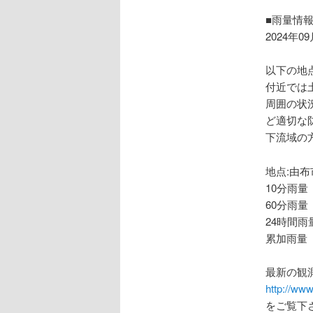
ョ
ン
■雨量情
2024年0
以下の地
付近では
周囲の状
ど適切な
下流域の
地点:由布
10分雨量
60分雨量
24時間雨
累加雨量 
最新の観
http://www
をご覧下