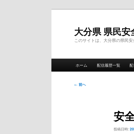
メ
イ
ン
大分県 県民安
コ
このサイトは、大分県の県民安
ン
テ
ン
メ
ツ
ホーム
配信履歴一覧
配
イ
へ
ン
移
メ
投
動
←
前へ
ニ
稿
ュ
ナ
ー
ビ
安
ゲ
ー
シ
投稿日時:
2