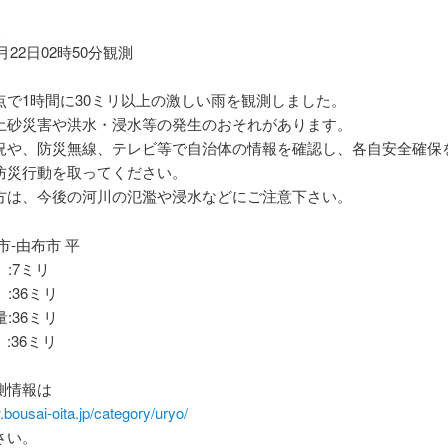
報
9月22日02時50分観測
点で1時間に30ミリ以上の激しい雨を観測しました。
土砂災害や洪水・浸水等の発生のおそれがあります。
況や、防災無線、テレビ等で自治体の情報を確認し、各自安全確保
防災行動を取ってください。
方は、今後の河川の氾濫や浸水などにご注意下さい。
市-由布市 平
 :7ミリ
 :36ミリ
量:36ミリ
:36ミリ
測情報は
.bousai-oita.jp/category/uryo/
さい。