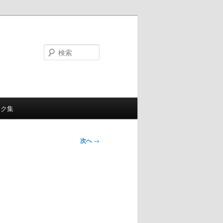
検
索
ンク集
次へ
→