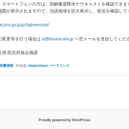
・スマートフォンの方は、高解像度降水ナウキャストを確認できま
地図が表示されますので、当該地域を拡大表示し、状況を確認して
w.jma.go.jp/jp/highresorad/
の変更等を行う場合は
e@bousai-oita.jp
へ空メールを送信してくだ
災局 防災対策企画課
雨量情報
作成者:
oitaprefuser
パーマリンク
Proudly powered by WordPress