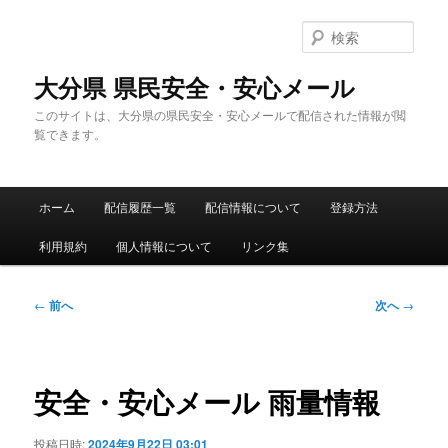
メ
イ
検
ン
索
コ
大分県 県民安全・安心メール
ン
このサイトは、大分県の県民安全・安心メールで配信された情報が閲
テ
覧できます。
ン
ツ
へ
メ
移
ホーム
配信履歴一覧
配信情報について
登録方法
イ
動
ン
利用規約
個人情報について
リンク集
メ
ニ
ュ
投
←
前へ
次へ
→
ー
稿
ナ
ビ
ゲ
安全・安心メール 雨量情報
ー
シ
投稿日時:
2024年9月22日 03:01