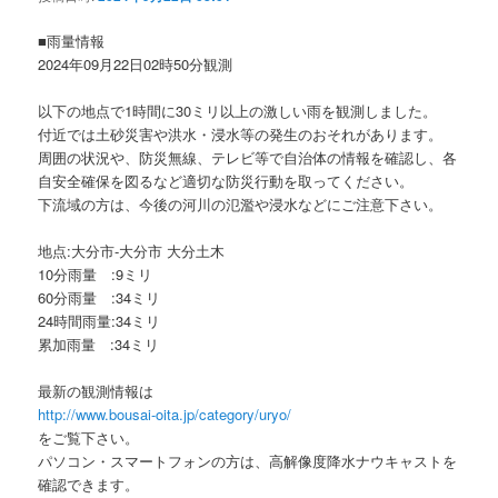
ョ
ン
■雨量情報
2024年09月22日02時50分観測
以下の地点で1時間に30ミリ以上の激しい雨を観測しました。
付近では土砂災害や洪水・浸水等の発生のおそれがあります。
周囲の状況や、防災無線、テレビ等で自治体の情報を確認し、各
自安全確保を図るなど適切な防災行動を取ってください。
下流域の方は、今後の河川の氾濫や浸水などにご注意下さい。
地点:大分市-大分市 大分土木
10分雨量 :9ミリ
60分雨量 :34ミリ
24時間雨量:34ミリ
累加雨量 :34ミリ
最新の観測情報は
http://www.bousai-oita.jp/category/uryo/
をご覧下さい。
パソコン・スマートフォンの方は、高解像度降水ナウキャストを
確認できます。