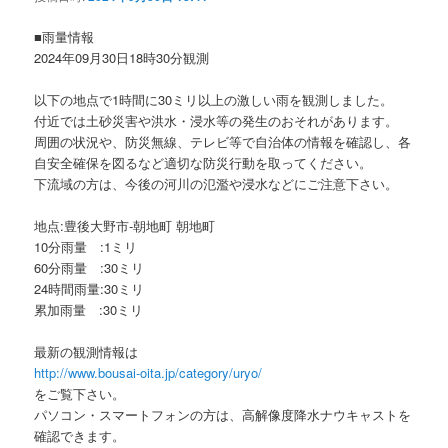
ョ
ン
■雨量情報
2024年09月30日18時30分観測
以下の地点で1時間に30ミリ以上の激しい雨を観測しました。
付近では土砂災害や洪水・浸水等の発生のおそれがあります。
周囲の状況や、防災無線、テレビ等で自治体の情報を確認し、各
自安全確保を図るなど適切な防災行動を取ってください。
下流域の方は、今後の河川の氾濫や浸水などにご注意下さい。
地点:豊後大野市-朝地町 朝地町
10分雨量 :1ミリ
60分雨量 :30ミリ
24時間雨量:30ミリ
累加雨量 :30ミリ
最新の観測情報は
http://www.bousai-oita.jp/category/uryo/
をご覧下さい。
パソコン・スマートフォンの方は、高解像度降水ナウキャストを
確認できます。