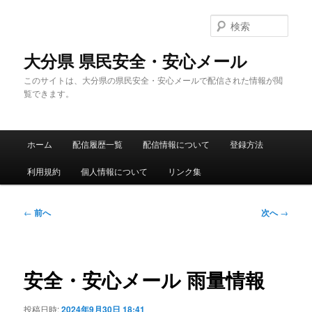
メ
イ
検
ン
索
コ
大分県 県民安全・安心メール
ン
このサイトは、大分県の県民安全・安心メールで配信された情報が閲
テ
覧できます。
ン
ツ
へ
メ
移
ホーム
配信履歴一覧
配信情報について
登録方法
イ
動
ン
利用規約
個人情報について
リンク集
メ
ニ
ュ
投
←
前へ
次へ
→
ー
稿
ナ
ビ
ゲ
安全・安心メール 雨量情報
ー
シ
投稿日時:
2024年9月30日 18:41