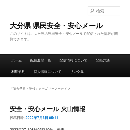
メ
サ
イ
ブ
検
ン
コ
索
コ
ン
大分県 県民安全・安心メール
ン
テ
このサイトは、大分県の県民安全・安心メールで配信された情報が閲
テ
ン
覧できます。
ン
ツ
ツ
へ
へ
移
メ
移
動
ホーム
配信履歴一覧
配信情報について
登録方法
イ
動
ン
利用規約
個人情報について
リンク集
メ
ニ
ュ
「
噴火予報・警報
」カテゴリーアーカイブ
ー
安全・安心メール 火山情報
投稿日時:
2022年7月8日 05:11
2022年07月08日05時10分 発表