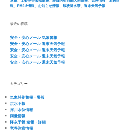
速報
、
土砂災害警戒情報
、
記録的短時間大雨情報
、
緊急情報
、
避難情
報
、
PM2.5情報
、
お知らせ情報
、
線状降水帯
、
週末天気予報
最近の投稿
安全・安心メール 気象警報
安全・安心メール 週末天気予報
安全・安心メール 週末天気予報
安全・安心メール 週末天気予報
安全・安心メール 週末天気予報
カテゴリー
気象特別警報・警報
洪水予報
河川水位情報
雨量情報
降灰予報 速報・詳細
竜巻注意情報