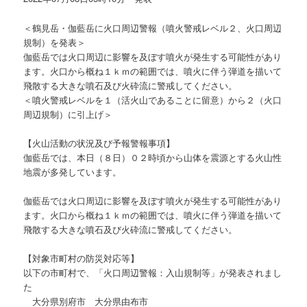
＜鶴見岳・伽藍岳に火口周辺警報（噴火警戒レベル２、火口周辺
規制）を発表＞
伽藍岳では火口周辺に影響を及ぼす噴火が発生する可能性があり
ます。火口から概ね１ｋｍの範囲では、噴火に伴う弾道を描いて
飛散する大きな噴石及び火砕流に警戒してください。
＜噴火警戒レベルを１（活火山であることに留意）から２（火口
周辺規制）に引上げ＞
【火山活動の状況及び予報警報事項】
伽藍岳では、本日（８日）０２時頃から山体を震源とする火山性
地震が多発しています。
伽藍岳では火口周辺に影響を及ぼす噴火が発生する可能性があり
ます。火口から概ね１ｋｍの範囲では、噴火に伴う弾道を描いて
飛散する大きな噴石及び火砕流に警戒してください。
【対象市町村の防災対応等】
以下の市町村で、「火口周辺警報：入山規制等」が発表されまし
た
大分県別府市 大分県由布市