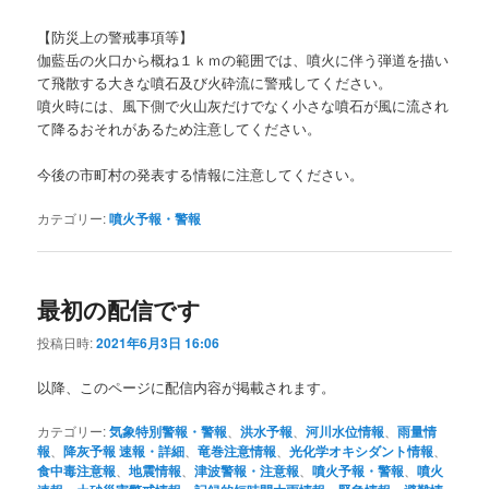
【防災上の警戒事項等】
伽藍岳の火口から概ね１ｋｍの範囲では、噴火に伴う弾道を描い
て飛散する大きな噴石及び火砕流に警戒してください。
噴火時には、風下側で火山灰だけでなく小さな噴石が風に流され
て降るおそれがあるため注意してください。
今後の市町村の発表する情報に注意してください。
カテゴリー:
噴火予報・警報
最初の配信です
投稿日時:
2021年6月3日 16:06
以降、このページに配信内容が掲載されます。
カテゴリー:
気象特別警報・警報
、
洪水予報
、
河川水位情報
、
雨量情
報
、
降灰予報 速報・詳細
、
竜巻注意情報
、
光化学オキシダント情報
、
食中毒注意報
、
地震情報
、
津波警報・注意報
、
噴火予報・警報
、
噴火