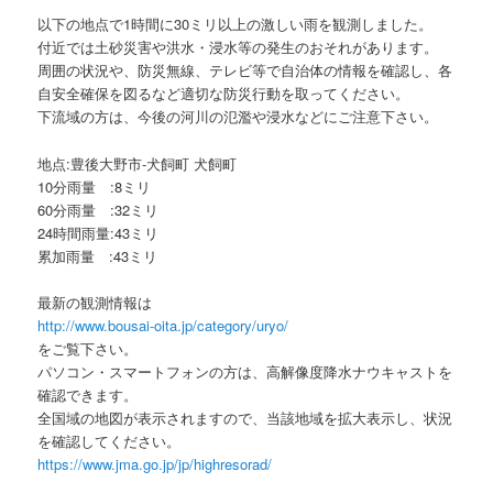
以下の地点で1時間に30ミリ以上の激しい雨を観測しました。
付近では土砂災害や洪水・浸水等の発生のおそれがあります。
周囲の状況や、防災無線、テレビ等で自治体の情報を確認し、各
自安全確保を図るなど適切な防災行動を取ってください。
下流域の方は、今後の河川の氾濫や浸水などにご注意下さい。
地点:豊後大野市-犬飼町 犬飼町
10分雨量 :8ミリ
60分雨量 :32ミリ
24時間雨量:43ミリ
累加雨量 :43ミリ
最新の観測情報は
http://www.bousai-oita.jp/category/uryo/
をご覧下さい。
パソコン・スマートフォンの方は、高解像度降水ナウキャストを
確認できます。
全国域の地図が表示されますので、当該地域を拡大表示し、状況
を確認してください。
https://www.jma.go.jp/jp/highresorad/