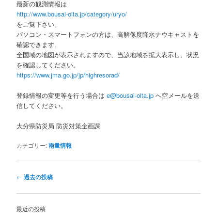
最新の観測情報は
http://www.bousai-oita.jp/category/uryo/
をご覧下さい。
パソコン・スマートフォンの方は、高解像度降水ナウキャストを
確認できます。
全国域の地図が表示されますので、当該地域を拡大表示し、状況
を確認してください。
https://www.jma.go.jp/jp/highresorad/
登録情報の変更等を行う場合は
e@bousai-oita.jp
へ空メールを送
信してください。
大分県防災局 防災対策企画課
カテゴリー:
雨量情報
投
←
過去の投稿
稿
ナ
ビ
最近の投稿
ゲ