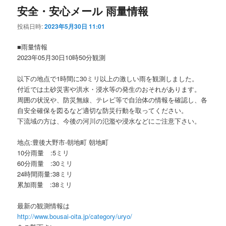
安全・安心メール 雨量情報
投稿日時:
2023年5月30日 11:01
■雨量情報
2023年05月30日10時50分観測
以下の地点で1時間に30ミリ以上の激しい雨を観測しました。
付近では土砂災害や洪水・浸水等の発生のおそれがあります。
周囲の状況や、防災無線、テレビ等で自治体の情報を確認し、各
自安全確保を図るなど適切な防災行動を取ってください。
下流域の方は、今後の河川の氾濫や浸水などにご注意下さい。
地点:豊後大野市-朝地町 朝地町
10分雨量 :5ミリ
60分雨量 :30ミリ
24時間雨量:38ミリ
累加雨量 :38ミリ
最新の観測情報は
http://www.bousai-oita.jp/category/uryo/