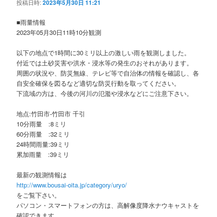
投稿日時:
2023年5月30日 11:21
■雨量情報
2023年05月30日11時10分観測
以下の地点で1時間に30ミリ以上の激しい雨を観測しました。
付近では土砂災害や洪水・浸水等の発生のおそれがあります。
周囲の状況や、防災無線、テレビ等で自治体の情報を確認し、各
自安全確保を図るなど適切な防災行動を取ってください。
下流域の方は、今後の河川の氾濫や浸水などにご注意下さい。
地点:竹田市-竹田市 千引
10分雨量 :8ミリ
60分雨量 :32ミリ
24時間雨量:39ミリ
累加雨量 :39ミリ
最新の観測情報は
http://www.bousai-oita.jp/category/uryo/
をご覧下さい。
パソコン・スマートフォンの方は、高解像度降水ナウキャストを
確認できます。