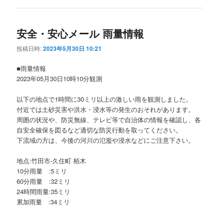
安全・安心メール 雨量情報
投稿日時:
2023年5月30日 10:21
■雨量情報
2023年05月30日10時10分観測
以下の地点で1時間に30ミリ以上の激しい雨を観測しました。
付近では土砂災害や洪水・浸水等の発生のおそれがあります。
周囲の状況や、防災無線、テレビ等で自治体の情報を確認し、各
自安全確保を図るなど適切な防災行動を取ってください。
下流域の方は、今後の河川の氾濫や浸水などにご注意下さい。
地点:竹田市-久住町 栢木
10分雨量 :5ミリ
60分雨量 :32ミリ
24時間雨量:35ミリ
累加雨量 :34ミリ