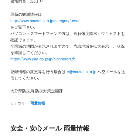
累加雨量 :55ミリ
最新の観測情報は
http://www.bousai-oita.jp/category/uryo/
をご覧下さい。
パソコン・スマートフォンの方は、高解像度降水ナウキャストを
確認できます。
全国域の地図が表示されますので、当該地域を拡大表示し、状況
を確認してください。
https://www.jma.go.jp/jp/highresorad/
登録情報の変更等を行う場合は
e@bousai-oita.jp
へ空メールを送
信してください。
大分県防災局 防災対策企画課
カテゴリー:
雨量情報
安全・安心メール 雨量情報