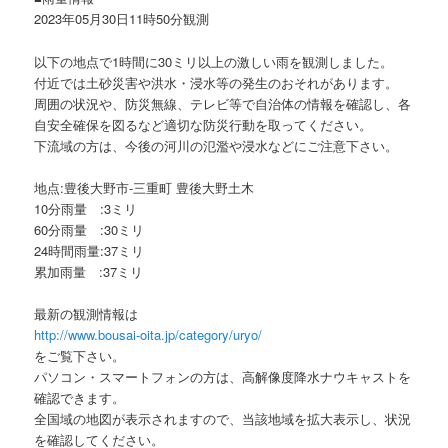
2023年05月30日11時50分観測
以下の地点で1時間に30ミリ以上の激しい雨を観測しました。
付近では土砂災害や洪水・浸水等の発生のおそれがあります。
周囲の状況や、防災無線、テレビ等で自治体の情報を確認し、各
自安全確保を図るなど適切な防災行動を取ってください。
下流域の方は、今後の河川の氾濫や浸水などにご注意下さい。
地点:豊後大野市-三重町 豊後大野土木
10分雨量 :3ミリ
60分雨量 :30ミリ
24時間雨量:37ミリ
累加雨量 :37ミリ
最新の観測情報は
http://www.bousai-oita.jp/category/uryo/
をご覧下さい。
パソコン・スマートフォンの方は、高解像度降水ナウキャストを
確認できます。
全国域の地図が表示されますので、当該地域を拡大表示し、状況
を確認してください。