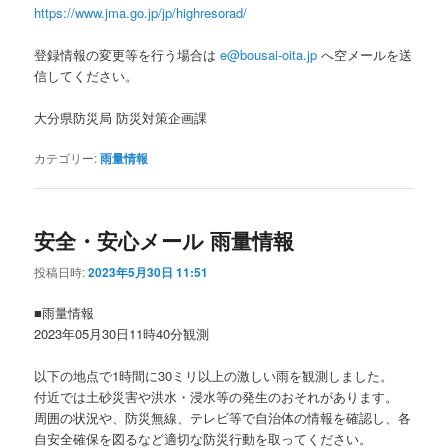
https://www.jma.go.jp/jp/highresorad/
登録情報の変更等を行う場合は
e@bousai-oita.jp
へ空メールを送
信してください。
大分県防災局 防災対策企画課
カテゴリー:
雨量情報
安全・安心メール 雨量情報
投稿日時:
2023年5月30日 11:51
■雨量情報
2023年05月30日11時40分観測
以下の地点で1時間に30ミリ以上の激しい雨を観測しました。
付近では土砂災害や洪水・浸水等の発生のおそれがあります。
周囲の状況や、防災無線、テレビ等で自治体の情報を確認し、各
自安全確保を図るなど適切な防災行動を取ってください。