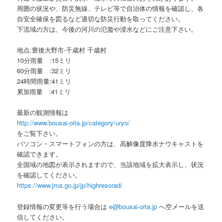
周囲の状況や、防災無線、テレビ等で自治体の情報を確認し、各
自安全確保を図るなど適切な防災行動を取ってください。
下流域の方は、今後の河川の氾濫や浸水などにご注意下さい。
地点:豊後大野市-千歳村 千歳村
10分雨量 :15ミリ
60分雨量 :32ミリ
24時間雨量:41ミリ
累加雨量 :41ミリ
最新の観測情報は
http://www.bousai-oita.jp/category/uryo/
をご覧下さい。
パソコン・スマートフォンの方は、高解像度降水ナウキャストを
確認できます。
全国域の地図が表示されますので、当該地域を拡大表示し、状況
を確認してください。
https://www.jma.go.jp/jp/highresorad/
登録情報の変更等を行う場合は
e@bousai-oita.jp
へ空メールを送
信してください。