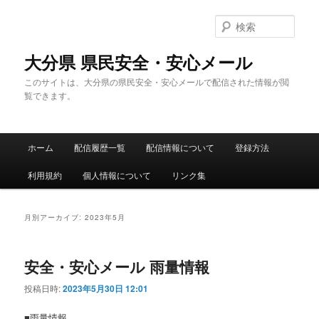
メ
サ
イ
ブ
検
ン
コ
索
コ
ン
大分県 県民安全・安心メール
ン
テ
このサイトは、大分県の県民安全・安心メールで配信された情報が閲
テ
ン
覧できます。
ン
ツ
ツ
へ
へ
移
メ
移
動
ホーム
配信履歴一覧
配信情報について
登録方法
イ
動
ン
利用規約
個人情報について
リンク集
メ
ニ
ュ
月別アーカイブ:
2023年5月
ー
安全・安心メール 雨量情報
投稿日時:
2023年5月30日 12:01
■雨量情報