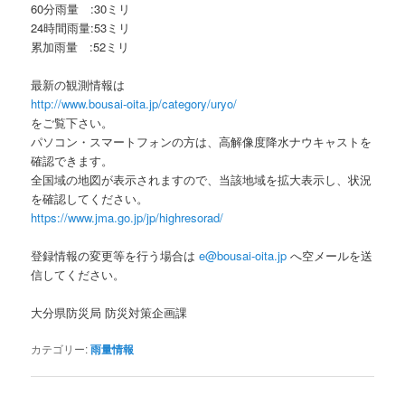
60分雨量 :30ミリ
24時間雨量:53ミリ
累加雨量 :52ミリ
最新の観測情報は
http://www.bousai-oita.jp/category/uryo/
をご覧下さい。
パソコン・スマートフォンの方は、高解像度降水ナウキャストを
確認できます。
全国域の地図が表示されますので、当該地域を拡大表示し、状況
を確認してください。
https://www.jma.go.jp/jp/highresorad/
登録情報の変更等を行う場合は
e@bousai-oita.jp
へ空メールを送
信してください。
大分県防災局 防災対策企画課
カテゴリー:
雨量情報