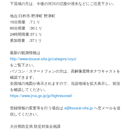
下流域の方は、今後の河川の氾濫や浸水などにご注意下さい。
地点:臼杵市-野津町 野津町
10分雨量 :7ミリ
60分雨量 :30ミリ
24時間雨量:37ミリ
累加雨量 :37ミリ
最新の観測情報は
http://www.bousai-oita.jp/category/uryo/
をご覧下さい。
パソコン・スマートフォンの方は、高解像度降水ナウキャストを
確認できます。
全国域の地図が表示されますので、当該地域を拡大表示し、状況
を確認してください。
https://www.jma.go.jp/jp/highresorad/
登録情報の変更等を行う場合は
e@bousai-oita.jp
へ空メールを送
信してください。
大分県防災局 防災対策企画課